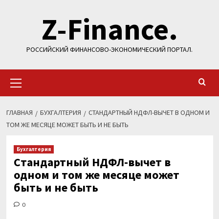
Перейти
Z-Finance.
к
содержимому
РОССИЙСКИЙ ФИНАНСОВО-ЭКОНОМИЧЕСКИЙ ПОРТАЛ.
Основное
меню
ГЛАВНАЯ
БУХГАЛТЕРИЯ
CТАНДАРТНЫЙ НДФЛ-ВЫЧЕТ В ОДНОМ И
ТОМ ЖЕ МЕСЯЦЕ МОЖЕТ БЫТЬ И НЕ БЫТЬ
Бухгалтерия
Cтандартный НДФЛ-вычет в
одном и том же месяце может
быть и не быть
0