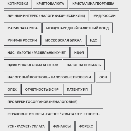
КОТИРОВКИ
КРИПТОВАЛЮТА
КРИСТАЛИНА ГЕОРГИЕВА
ЛИЧНЫЙ ИНТЕРЕС / НАЛОГИ ФИЗИЧЕСКИХ ЛИЦ
МИД РОССИИ
МАРИЯ ЗАХАРОВА
МЕЖДУНАРОДНЫЙ ВАЛЮТНЫЙ ФОНД
МИНФИН РОССИИ
МОСКОВСКАЯ БИРЖА
НДС
НДС - ЛЬГОТЫ / РАЗДЕЛЬНЫЙ УЧЕТ
НДФЛ
НДФЛ У НАЛОГОВЫХ АГЕНТОВ
НАЛОГ НА ПРИБЫЛЬ
НАЛОГОВЫЙ КОНТРОЛЬ / НАЛОГОВЫЕ ПРОВЕРКИ
ООН
ОПЕК
ОТЧЕТНОСТЬ В СФР
ПАТЕНТ У ИП
ПРОВЕРКИ ГОСОРГАНОВ (НЕНАЛОГОВЫЕ)
СТРАХОВЫЕ ВЗНОСЫ - РАСЧЕТ / УПЛАТА / ОТЧЕТНОСТЬ
УСН - РАСЧЕТ / УПЛАТА
ФИНАНСЫ
ФОРЕКС