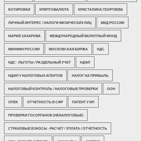
КОТИРОВКИ
КРИПТОВАЛЮТА
КРИСТАЛИНА ГЕОРГИЕВА
ЛИЧНЫЙ ИНТЕРЕС / НАЛОГИ ФИЗИЧЕСКИХ ЛИЦ
МИД РОССИИ
МАРИЯ ЗАХАРОВА
МЕЖДУНАРОДНЫЙ ВАЛЮТНЫЙ ФОНД
МИНФИН РОССИИ
МОСКОВСКАЯ БИРЖА
НДС
НДС - ЛЬГОТЫ / РАЗДЕЛЬНЫЙ УЧЕТ
НДФЛ
НДФЛ У НАЛОГОВЫХ АГЕНТОВ
НАЛОГ НА ПРИБЫЛЬ
НАЛОГОВЫЙ КОНТРОЛЬ / НАЛОГОВЫЕ ПРОВЕРКИ
ООН
ОПЕК
ОТЧЕТНОСТЬ В СФР
ПАТЕНТ У ИП
ПРОВЕРКИ ГОСОРГАНОВ (НЕНАЛОГОВЫЕ)
СТРАХОВЫЕ ВЗНОСЫ - РАСЧЕТ / УПЛАТА / ОТЧЕТНОСТЬ