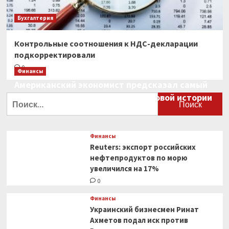
Бухгалтерия
Контрольные соотношения к НДС-декларации
подкорректировали
0
Финансы
Американский экономист предсказал самый
большой финансовый крах в мировой истории
Найти:
0
Финансы
Reuters: экспорт российских
нефтепродуктов по морю
увеличился на 17%
0
Финансы
Украинский бизнесмен Ринат
Ахметов подал иск против