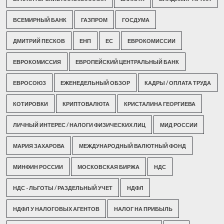
ВСЕМИРНЫЙ БАНК
ГАЗПРОМ
ГОСДУМА
ДМИТРИЙ ПЕСКОВ
ЕНП
ЕС
ЕВРОКОМИССИИ
ЕВРОКОМИССИЯ
ЕВРОПЕЙСКИЙ ЦЕНТРАЛЬНЫЙ БАНК
ЕВРОСОЮЗ
ЕЖЕНЕДЕЛЬНЫЙ ОБЗОР
КАДРЫ / ОПЛАТА ТРУДА
КОТИРОВКИ
КРИПТОВАЛЮТА
КРИСТАЛИНА ГЕОРГИЕВА
ЛИЧНЫЙ ИНТЕРЕС / НАЛОГИ ФИЗИЧЕСКИХ ЛИЦ
МИД РОССИИ
МАРИЯ ЗАХАРОВА
МЕЖДУНАРОДНЫЙ ВАЛЮТНЫЙ ФОНД
МИНФИН РОССИИ
МОСКОВСКАЯ БИРЖА
НДС
НДС - ЛЬГОТЫ / РАЗДЕЛЬНЫЙ УЧЕТ
НДФЛ
НДФЛ У НАЛОГОВЫХ АГЕНТОВ
НАЛОГ НА ПРИБЫЛЬ