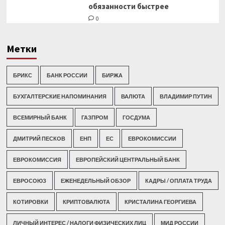
обязанности быстрее
0
Метки
БРИКС
БАНК РОССИИ
БИРЖА
БУХГАЛТЕРСКИЕ НАПОМИНАНИЯ
ВАЛЮТА
ВЛАДИМИР ПУТИН
ВСЕМИРНЫЙ БАНК
ГАЗПРОМ
ГОСДУМА
ДМИТРИЙ ПЕСКОВ
ЕНП
ЕС
ЕВРОКОМИССИИ
ЕВРОКОМИССИЯ
ЕВРОПЕЙСКИЙ ЦЕНТРАЛЬНЫЙ БАНК
ЕВРОСОЮЗ
ЕЖЕНЕДЕЛЬНЫЙ ОБЗОР
КАДРЫ / ОПЛАТА ТРУДА
КОТИРОВКИ
КРИПТОВАЛЮТА
КРИСТАЛИНА ГЕОРГИЕВА
ЛИЧНЫЙ ИНТЕРЕС / НАЛОГИ ФИЗИЧЕСКИХ ЛИЦ
МИД РОССИИ