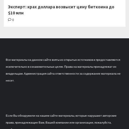
Эксперт: крах доллара возвысит цену биткоина до
$10 млн
0
Все материалы на данном сайте взяты из открытых источников и предоставляются
исключительно в ознакомительных целях. Права на материалы принадлежат их
владельцам. Администрация сайта ответственности за содержание материала не
несет.
Если Вы обнаружили на нашем сайте материалы, которые нарушают авторские
права, принадлежащие Вам, Вашей компании или организации, пожалуйста,