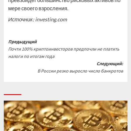
превзойдет большинство рисковых активов по
мере своего взросления.
Источник:
investing.com
Навигация
Предыдущий
Почти 100% криптоинвесторов предпочли не платить
записи
налоги по итогам года
Следующий:
В России резко выросло число банкротов