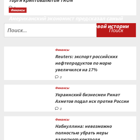
торги криптовалютой TRON
0
Финансы
Американский экономист предсказал самый
большой финансовый крах в мировой истории
Найти:
0
Финансы
Reuters: экспорт российских
нефтепродуктов по морю
увеличился на 17%
0
Финансы
Украинский бизнесмен Ринат
Ахметов подал иск против России
0
Финансы
Набиуллина: невозможно
полностью убрать меры
валютного контроля