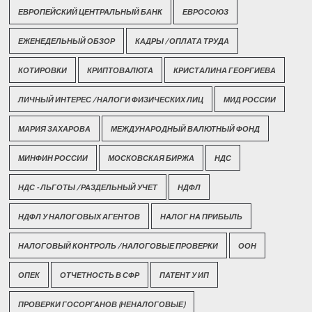
ЕВРОПЕЙСКИЙ ЦЕНТРАЛЬНЫЙ БАНК
ЕВРОСОЮЗ
ЕЖЕНЕДЕЛЬНЫЙ ОБЗОР
КАДРЫ / ОПЛАТА ТРУДА
КОТИРОВКИ
КРИПТОВАЛЮТА
КРИСТАЛИНА ГЕОРГИЕВА
ЛИЧНЫЙ ИНТЕРЕС / НАЛОГИ ФИЗИЧЕСКИХ ЛИЦ
МИД РОССИИ
МАРИЯ ЗАХАРОВА
МЕЖДУНАРОДНЫЙ ВАЛЮТНЫЙ ФОНД
МИНФИН РОССИИ
МОСКОВСКАЯ БИРЖА
НДС
НДС - ЛЬГОТЫ / РАЗДЕЛЬНЫЙ УЧЕТ
НДФЛ
НДФЛ У НАЛОГОВЫХ АГЕНТОВ
НАЛОГ НА ПРИБЫЛЬ
НАЛОГОВЫЙ КОНТРОЛЬ / НАЛОГОВЫЕ ПРОВЕРКИ
ООН
ОПЕК
ОТЧЕТНОСТЬ В СФР
ПАТЕНТ У ИП
ПРОВЕРКИ ГОСОРГАНОВ (НЕНАЛОГОВЫЕ)