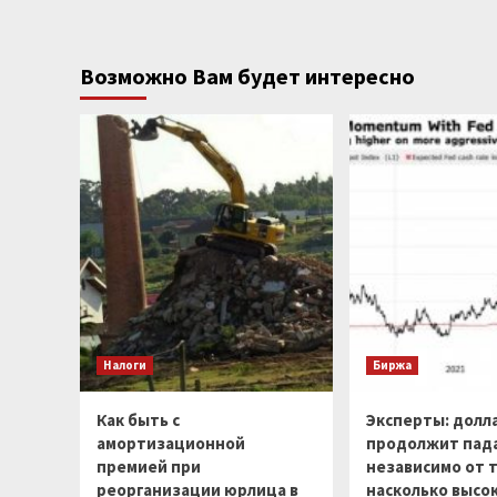
Возможно Вам будет интересно
Налоги
Биржа
Как быть с
Эксперты: долл
амортизационной
продолжит пад
премией при
независимо от т
реорганизации юрлица в
насколько высо