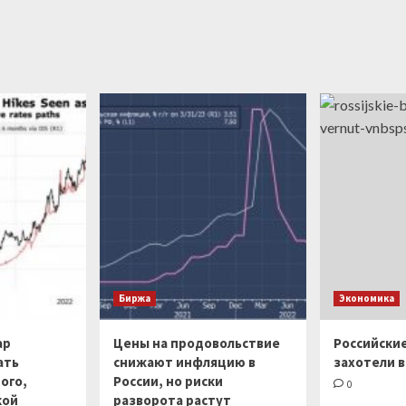
Биржа
Экономика
ар
Цены на продовольствие
Российски
ать
снижают инфляцию в
захотели в
ого,
России, но риски
0
кой
разворота растут