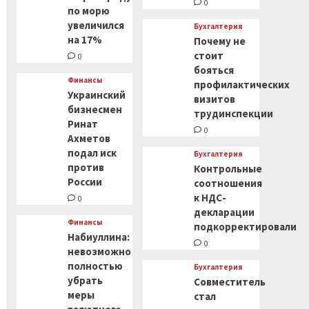
0
по морю
увеличился
Бухгалтерия
на 17%
Почему не
стоит
0
бояться
Финансы
профилактических
Украинский
визитов
бизнесмен
трудинспекции
Ринат
0
Ахметов
подал иск
Бухгалтерия
против
Контрольные
России
соотношения
к НДС-
0
декларации
Финансы
подкорректировали
Набиуллина:
0
невозможно
полностью
Бухгалтерия
убрать
Совместитель
меры
стал