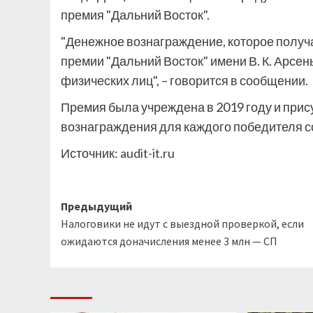
премия "Дальний Восток".
"Денежное вознаграждение, которое полу
премии "Дальний Восток" имени В. К. Арсен
физических лиц", – говорится в сообщении.
Премия была учреждена в 2019 году и при
вознаграждения для каждого победителя со
Источник:
audit-it.ru
Навигация
Предыдущий
Налоговики не идут с выездной проверкой, если
записи
ожидаются доначисления менее 3 млн — СП