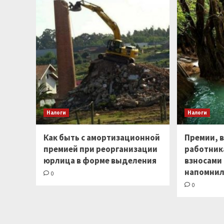
Налоги
Налоги
Как быть с амортизационной
Премии, 
премией при реорганизации
работник
юрлица в форме выделения
взносами 
напомнил
0
0