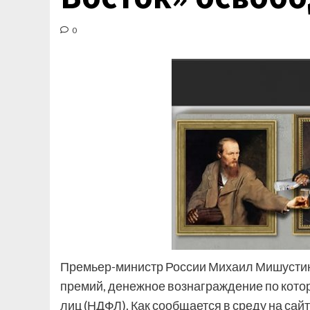
0
Премьер-министр России Михаил Мишусти
премий, денежное вознаграждение по кото
лиц (НДФЛ). Как сообщается в среду на сай