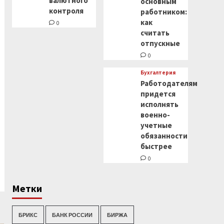
валютного
основным
контроля
работником:
как
0
считать
отпускные
0
Бухгалтерия
Работодателям
придется
исполнять
военно-
учетные
обязанности
быстрее
0
Метки
БРИКС
БАНК РОССИИ
БИРЖА