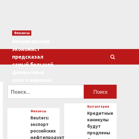
Финансы
Американский
экономист
предсказал
самый большой
финансовый
крах в мировой
истории
Найти:
0
Бухгалтерия
Финансы
Кредитные
Reuters:
каникулы
экспорт
будут
российских
продлены
нефтепродуктов