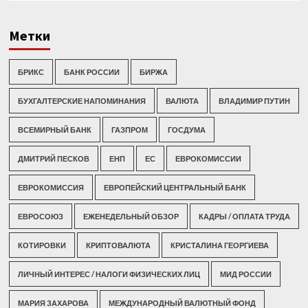
Метки
БРИКС
БАНК РОССИИ
БИРЖА
БУХГАЛТЕРСКИЕ НАПОМИНАНИЯ
ВАЛЮТА
ВЛАДИМИР ПУТИН
ВСЕМИРНЫЙ БАНК
ГАЗПРОМ
ГОСДУМА
ДМИТРИЙ ПЕСКОВ
ЕНП
ЕС
ЕВРОКОМИССИИ
ЕВРОКОМИССИЯ
ЕВРОПЕЙСКИЙ ЦЕНТРАЛЬНЫЙ БАНК
ЕВРОСОЮЗ
ЕЖЕНЕДЕЛЬНЫЙ ОБЗОР
КАДРЫ / ОПЛАТА ТРУДА
КОТИРОВКИ
КРИПТОВАЛЮТА
КРИСТАЛИНА ГЕОРГИЕВА
ЛИЧНЫЙ ИНТЕРЕС / НАЛОГИ ФИЗИЧЕСКИХ ЛИЦ
МИД РОССИИ
МАРИЯ ЗАХАРОВА
МЕЖДУНАРОДНЫЙ ВАЛЮТНЫЙ ФОНД