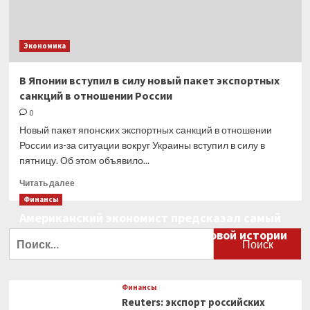
Экономика
В Японии вступил в силу новый пакет экспортных
санкций в отношении России
0
Новый пакет японских экспортных санкций в отношении
России из-за ситуации вокруг Украины вступил в силу в
пятницу. Об этом объявило...
Прочитать
Читать далее
больше
Финансы
о
Американский экономист предсказал самый
В Японии
большой финансовый крах в мировой истории
вступил
Найти:
в силу
0
новый
пакет
экспортных
Финансы
санкций
Reuters: экспорт российских