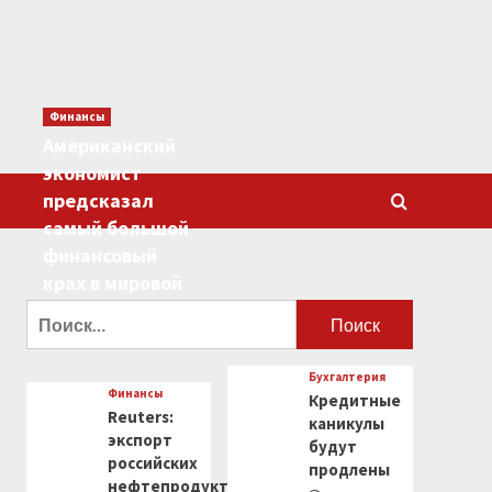
Финансы
Американский
экономист
предсказал
самый большой
финансовый
крах в мировой
истории
Найти:
0
Бухгалтерия
Финансы
Кредитные
Reuters:
каникулы
экспорт
будут
российских
продлены
нефтепродуктов