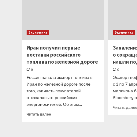
Экономика
Экономика
Иран получил первые
Заявлени
поставки российского
о сокращ
топлива по железной дороге
нашли п
0
0
Россия начала экспорт топлива в
Экспорт неф
Иран по железной дороге после
с 1 по 7 апр
того, как часть покупателей
миллиона ба
отказалась от российских
Bloomberg о
энергоносителей. Об этом...
Читать дале
Прочитать
Читать далее
больше
о
Иран
получил