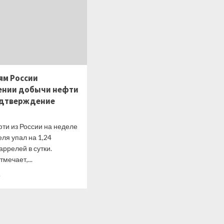
ям России
ении добычи нефти
одтверждение
ти из России на неделе
еля упал на 1,24
ррелей в сутки.
тмечает,...
Прочитать
е
больше
о
Заявлениям
России
о сокращении