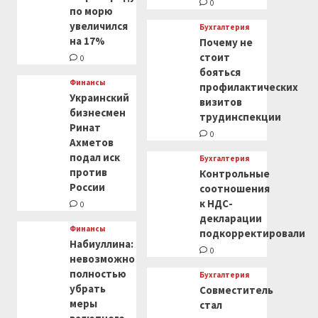
0
по морю
увеличился
Бухгалтерия
на 17%
Почему не
стоит
0
бояться
Финансы
профилактических
Украинский
визитов
бизнесмен
трудинспекции
Ринат
0
Ахметов
подал иск
Бухгалтерия
против
Контрольные
России
соотношения
к НДС-
0
декларации
Финансы
подкорректировали
Набиуллина:
0
невозможно
полностью
Бухгалтерия
убрать
Совместитель
меры
стал