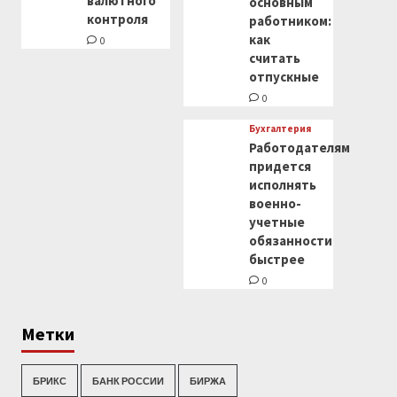
валютного
основным
контроля
работником:
как
0
считать
отпускные
0
Бухгалтерия
Работодателям
придется
исполнять
военно-
учетные
обязанности
быстрее
0
Метки
БРИКС
БАНК РОССИИ
БИРЖА