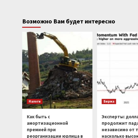
Возможно Вам будет интересно
Налоги
Биржа
Как быть с
Эксперты: долл
амортизационной
продолжит пад
премией при
независимо от т
реорганизации юрлица в
насколько высо