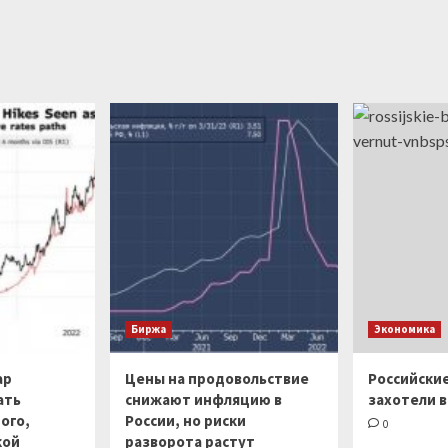
Биржа
Экономика
ар
Цены на продовольствие
Российски
ать
снижают инфляцию в
захотели в
ого,
России, но риски
0
кой
разворота растут