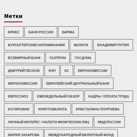
Метки
БРИКС
БАНК РОССИИ
БИРЖА
БУХГАЛТЕРСКИЕ НАПОМИНАНИЯ
ВАЛЮТА
ВЛАДИМИР ПУТИН
ВСЕМИРНЫЙ БАНК
ГАЗПРОМ
ГОСДУМА
ДМИТРИЙ ПЕСКОВ
ЕНП
ЕС
ЕВРОКОМИССИИ
ЕВРОКОМИССИЯ
ЕВРОПЕЙСКИЙ ЦЕНТРАЛЬНЫЙ БАНК
ЕВРОСОЮЗ
ЕЖЕНЕДЕЛЬНЫЙ ОБЗОР
КАДРЫ / ОПЛАТА ТРУДА
КОТИРОВКИ
КРИПТОВАЛЮТА
КРИСТАЛИНА ГЕОРГИЕВА
ЛИЧНЫЙ ИНТЕРЕС / НАЛОГИ ФИЗИЧЕСКИХ ЛИЦ
МИД РОССИИ
МАРИЯ ЗАХАРОВА
МЕЖДУНАРОДНЫЙ ВАЛЮТНЫЙ ФОНД