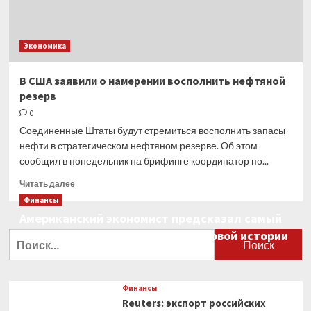
Экономика
В США заявили о намерении восполнить нефтяной
резерв
0
Соединенные Штаты будут стремиться восполнить запасы
нефти в стратегическом нефтяном резерве. Об этом
сообщил в понедельник на брифинге координатор по...
Прочитать
Читать далее
больше
Финансы
о
Американский экономист предсказал самый
В США
большой финансовый крах в мировой истории
заявили
Найти:
о намерении
0
восполнить
нефтяной
резерв
Финансы
Reuters: экспорт российских