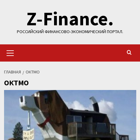
Перейти
Z-Finance.
к
содержимому
РОССИЙСКИЙ ФИНАНСОВО-ЭКОНОМИЧЕСКИЙ ПОРТАЛ.
Основное
меню
ГЛАВНАЯ
ОКТМО
ОКТМО