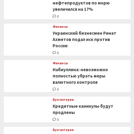
декларации
нефтепродуктов по морю
по
увеличился на 17%
налогу
0
на
имущество
Финансы
Украинский бизнесмен Ринат
Ахметов подал иск против
России
0
Финансы
Набиуллина: невозможно
полностью убрать меры
валютного контроля
0
Бухгалтерия
Кредитные каникулы будут
продлены
0
Бухгалтерия