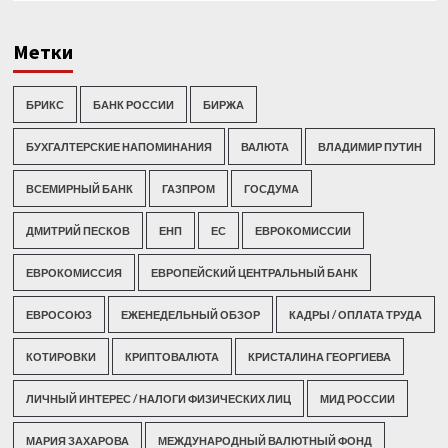
Метки
БРИКС
БАНК РОССИИ
БИРЖА
БУХГАЛТЕРСКИЕ НАПОМИНАНИЯ
ВАЛЮТА
ВЛАДИМИР ПУТИН
ВСЕМИРНЫЙ БАНК
ГАЗПРОМ
ГОСДУМА
ДМИТРИЙ ПЕСКОВ
ЕНП
ЕС
ЕВРОКОМИССИИ
ЕВРОКОМИССИЯ
ЕВРОПЕЙСКИЙ ЦЕНТРАЛЬНЫЙ БАНК
ЕВРОСОЮЗ
ЕЖЕНЕДЕЛЬНЫЙ ОБЗОР
КАДРЫ / ОПЛАТА ТРУДА
КОТИРОВКИ
КРИПТОВАЛЮТА
КРИСТАЛИНА ГЕОРГИЕВА
ЛИЧНЫЙ ИНТЕРЕС / НАЛОГИ ФИЗИЧЕСКИХ ЛИЦ
МИД РОССИИ
МАРИЯ ЗАХАРОВА
МЕЖДУНАРОДНЫЙ ВАЛЮТНЫЙ ФОНД