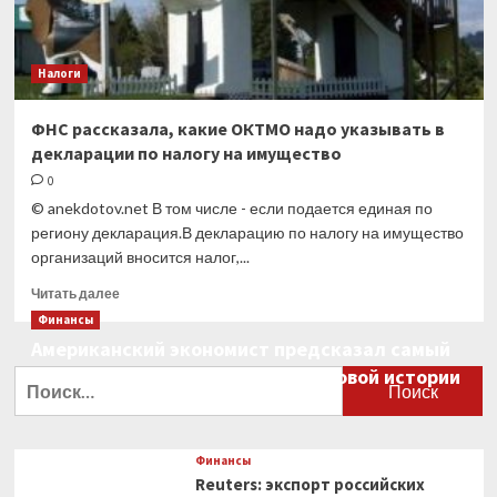
Налоги
ФНС рассказала, какие ОКТМО надо указывать в
декларации по налогу на имущество
0
© anekdotov.net В том числе - если подается единая по
региону декларация.В декларацию по налогу на имущество
организаций вносится налог,...
Прочитать
Читать далее
больше
Финансы
о
Американский экономист предсказал самый
ФНС
большой финансовый крах в мировой истории
рассказала,
Найти:
какие
0
ОКТМО
надо
указывать
Финансы
в
Reuters: экспорт российских