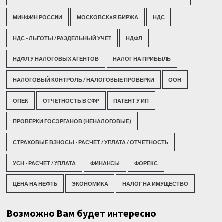
МИНФИН РОССИИ
МОСКОВСКАЯ БИРЖА
НДС
НДС - ЛЬГОТЫ / РАЗДЕЛЬНЫЙ УЧЕТ
НДФЛ
НДФЛ У НАЛОГОВЫХ АГЕНТОВ
НАЛОГ НА ПРИБЫЛЬ
НАЛОГОВЫЙ КОНТРОЛЬ / НАЛОГОВЫЕ ПРОВЕРКИ
ООН
ОПЕК
ОТЧЕТНОСТЬ В СФР
ПАТЕНТ У ИП
ПРОВЕРКИ ГОСОРГАНОВ (НЕНАЛОГОВЫЕ)
СТРАХОВЫЕ ВЗНОСЫ - РАСЧЕТ / УПЛАТА / ОТЧЕТНОСТЬ
УСН - РАСЧЕТ / УПЛАТА
ФИНАНСЫ
ФОРЕКС
ЦЕНА НА НЕФТЬ
ЭКОНОМИКА
НАЛОГ НА ИМУЩЕСТВО
Возможно Вам будет интересно