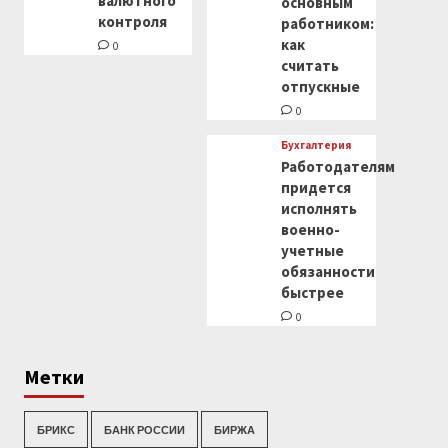
валютного
основным
контроля
работником:
как
0
считать
отпускные
0
Бухгалтерия
Работодателям
придется
исполнять
военно-
учетные
обязанности
быстрее
0
Метки
БРИКС
БАНК РОССИИ
БИРЖА