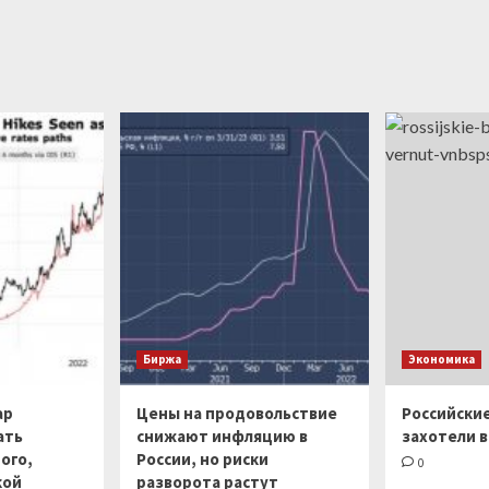
Биржа
Экономика
ар
Цены на продовольствие
Российски
ать
снижают инфляцию в
захотели в
ого,
России, но риски
0
кой
разворота растут