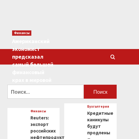
Финансы
Американский
экономист
предсказал
самый большой
финансовый
крах в мировой
истории
Найти:
0
Бухгалтерия
Финансы
Кредитные
Reuters:
каникулы
экспорт
будут
российских
продлены
нефтепродуктов