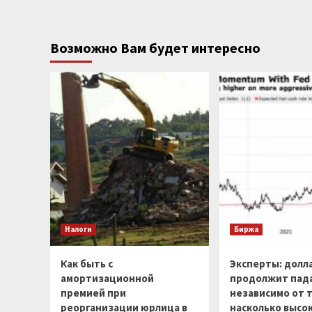
Возможно Вам будет интересно
Налоги
Биржа
Как быть с
Эксперты: долл
амортизационной
продолжит пад
премией при
независимо от т
реорганизации юрлица в
насколько высо