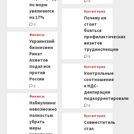
0
по морю
увеличился
Бухгалтерия
на 17%
Почему не
стоит
0
бояться
Финансы
профилактических
Украинский
визитов
бизнесмен
трудинспекции
Ринат
0
Ахметов
подал иск
Бухгалтерия
против
Контрольные
России
соотношения
к НДС-
0
декларации
Финансы
подкорректировали
Набиуллина:
0
невозможно
полностью
Бухгалтерия
убрать
Совместитель
меры
стал