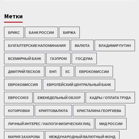
Метки
БРИКС
БАНК РОССИИ
БИРЖА
БУХГАЛТЕРСКИЕ НАПОМИНАНИЯ
ВАЛЮТА
ВЛАДИМИР ПУТИН
ВСЕМИРНЫЙ БАНК
ГАЗПРОМ
ГОСДУМА
ДМИТРИЙ ПЕСКОВ
ЕНП
ЕС
ЕВРОКОМИССИИ
ЕВРОКОМИССИЯ
ЕВРОПЕЙСКИЙ ЦЕНТРАЛЬНЫЙ БАНК
ЕВРОСОЮЗ
ЕЖЕНЕДЕЛЬНЫЙ ОБЗОР
КАДРЫ / ОПЛАТА ТРУДА
КОТИРОВКИ
КРИПТОВАЛЮТА
КРИСТАЛИНА ГЕОРГИЕВА
ЛИЧНЫЙ ИНТЕРЕС / НАЛОГИ ФИЗИЧЕСКИХ ЛИЦ
МИД РОССИИ
МАРИЯ ЗАХАРОВА
МЕЖДУНАРОДНЫЙ ВАЛЮТНЫЙ ФОНД