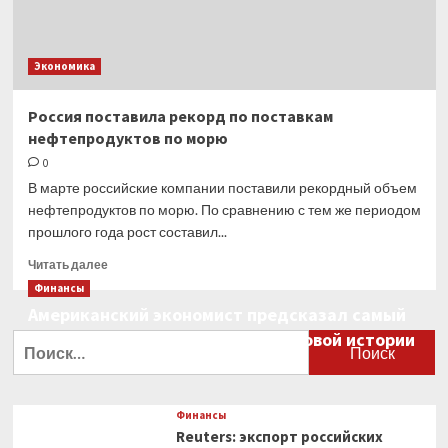
Экономика
Россия поставила рекорд по поставкам
нефтепродуктов по морю
0
В марте российские компании поставили рекордный объем
нефтепродуктов по морю. По сравнению с тем же периодом
прошлого года рост составил...
Прочитать
Читать далее
больше
Финансы
о
Американский экономист предсказал самый
Россия
большой финансовый крах в мировой истории
поставила
Найти:
рекорд
0
по поставкам
нефтепродуктов
по морю
Финансы
Reuters: экспорт российских