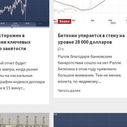
трлн
Биржа
сторожен в
Биткоин упирается в стену на
рии ключевых
уровне 28 000 долларов
о занятости
0
Ралли благодаря банковским
банкротствам сошло на нет Ралли
й отчет будет
биткоина в этом году привлекло
 завтра, когда рынки
большое внимание. Тем не менее,
ыты на пасхальные
монета, по-видимому,...
рафик индекса доллара
 в 15 минут...
Прочитать
Читать далее
больше
Прочитать
е
о
больше
Биткоин
о
упирается
Доллар
в
осторожен
стену
в