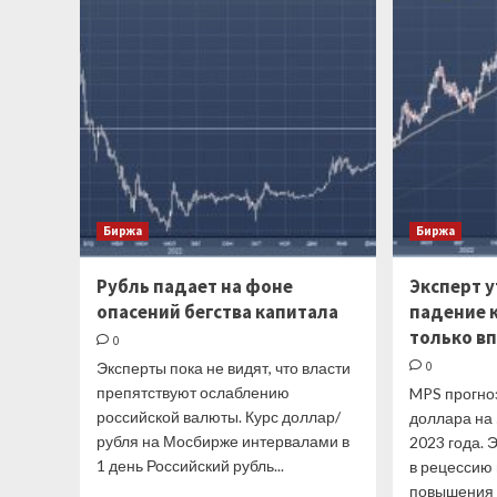
состоянии
легкой
паники
ворвался
в
тройку
худших
валют
года
Биржа
Биржа
Рубль падает на фоне
Эксперт 
опасений бегства капитала
падение 
только в
0
Эксперты пока не видят, что власти
0
препятствуют ослаблению
MPS прогно
российской валюты. Курс доллар/
доллара на
рубля на Мосбирже интервалами в
2023 года.
1 день Российский рубль...
в рецессию 
повышения Ф