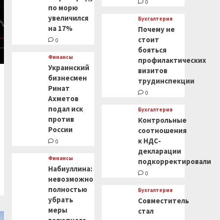
0
по морю
увеличился
Бухгалтерия
на 17%
Почему не
стоит
0
бояться
Финансы
профилактических
Украинский
визитов
бизнесмен
трудинспекции
Ринат
0
Ахметов
подал иск
Бухгалтерия
против
Контрольные
России
соотношения
к НДС-
0
декларации
Финансы
подкорректировали
Набиуллина:
0
невозможно
полностью
Бухгалтерия
убрать
Совместитель
меры
стал