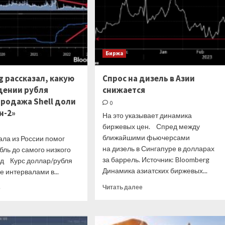
Биржа
g рассказал, какую
Спрос на дизель в Азии
адении рубля
снижается
продажа Shell доли
0
н-2»
На это указывает динамика
биржевых цен. Спред между
ближайшими фьючерсами
ала из России помог
на дизель в Сингапуре в долларах
бль до самого низкого
за баррель. Источник: Bloomberg
год Курс доллар/рубля
Динамика азиатских биржевых...
 интервалами в...
Прочитать
Прочитать
Читать далее
е
больше
больше
о
о
Спрос
Bloomberg
на
рассказал,