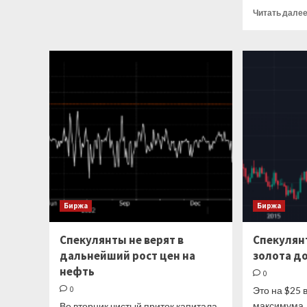
о
Читать дале
Аналитики
ждут
укрепления
рубля
Биржа
Биржа
Спекулянты не верят в
Спекулянт
дальнейший рост цен на
золота до
нефть
0
0
Это на $25 
максимума,
Во вторник чистый приток капитала