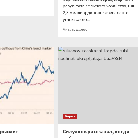
результате сельского хозяйства, или
Прочитать
е
2,8 миллиарда тонн эквивалента
больше
углекислого...
о
Эксперт
Прочитать
Читать далее
утверждает,
больше
что
о
падение
Борьба
курса
с
доллара
коровьей
еще
отрыжкой,
только
оказывается,
впереди
прибыльный,
популярный
и
очень
актуальный
в
повестке
Биржа
ESG
бизнес
крывает
Силуанов рассказал, когда