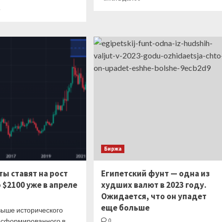
больше
Прочитать
е
о
больше
StanChart
о
считает,
Саудовская
что
Аравия
решение
повышает
ОПЕК+
цены
сократить
на
добычу
нефть
призвано
для
ударить
ключевого
по
региона
спекулянтам
после
сюрприза
от
ОПЕК+
Биржа
ы ставят на рост
Египетский фунт — одна из
 $2100 уже в апреле
худших валют в 2023 году.
Ожидается, что он упадет
еще больше
выше исторического
 сформированного в
0