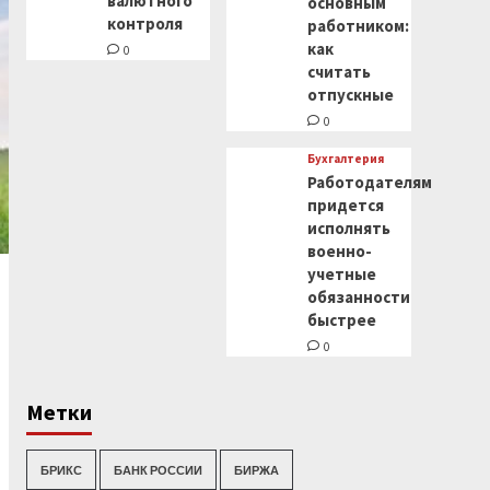
валютного
основным
контроля
работником:
как
0
считать
отпускные
0
Бухгалтерия
Работодателям
придется
исполнять
военно-
учетные
обязанности
быстрее
0
Метки
БРИКС
БАНК РОССИИ
БИРЖА