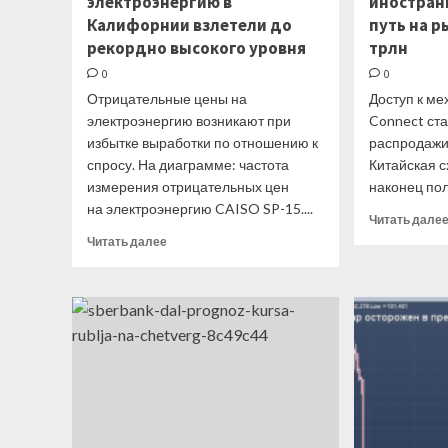
электроэнергию в
иностран
Калифорнии взлетели до
путь на р
рекордно высокого уровня
трлн
0
0
Отрицательные цены на
Доступ к м
электроэнергию возникают при
Connect ст
избытке выработки по отношению к
распродажи
спросу. На диаграмме: частота
Китайская 
измерения отрицательных цен
наконец пол
на электроэнергию CAISO SP-15....
Читать дале
Прочитать
Читать далее
больше
о
Отрицательные
цены
на
электроэнергию
в
Калифорнии
взлетели
до
рекордно