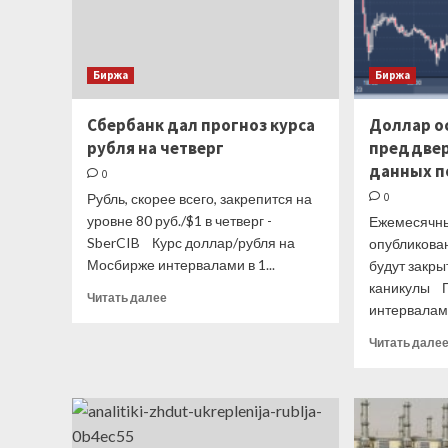
высокого
уровня
Биржа
Биржа
Сбербанк дал прогноз курса
Доллар о
рубля на четверг
преддве
данных п
0
Рубль, скорее всего, закрепится на
0
уровне 80 руб./$1 в четверг -
Ежемесячны
SberCIB Курс доллар/рубля на
опубликован
Мосбирже интервалами в 1...
будут закр
каникулы Г
Прочитать
Читать далее
интервалами
больше
о
Читать дале
Сбербанк
дал
прогноз
курса
рубля
на