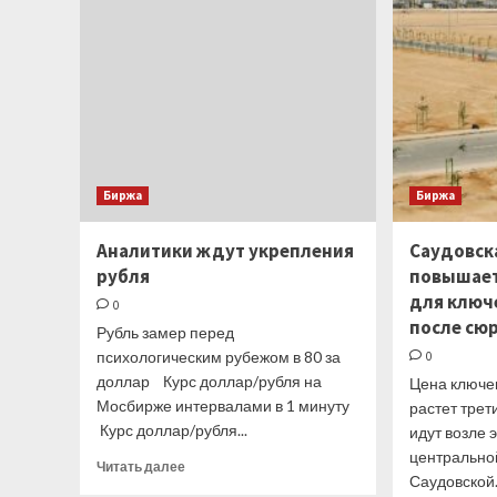
четверг
Биржа
Биржа
Аналитики ждут укрепления
Саудовск
рубля
повышает
для ключ
0
после сю
Рубль замер перед
психологическим рубежом в 80 за
0
доллар Курс доллар/рубля на
Цена ключев
Мосбирже интервалами в 1 минуту
растет тре
Курс доллар/рубля...
идут возле 
центрально
Прочитать
Читать далее
Саудовской.
больше