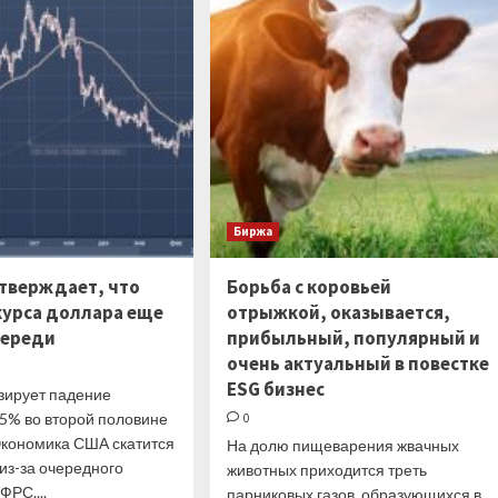
дизель
какую
в
роль
Азии
в
снижается
падении
рубля
сыграла
продажа
Shell
доли
в
«Сахалин-2»
Биржа
утверждает, что
Борьба с коровьей
курса доллара еще
отрыжкой, оказывается,
переди
прибыльный, популярный и
очень актуальный в повестке
ESG бизнес
зирует падение
 5% во второй половине
0
 Экономика США скатится
На долю пищеварения жвачных
из-за очередного
животных приходится треть
РС....
парниковых газов, образующихся в