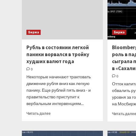
Биржа
Биржа
Рубль в состоянии легкой
Bloomber
паники ворвался в тройку
роль в п
худших валют года
сыграла 
в «Сахали
0
Некоторые начинают трактовать
0
движение рубля вниз как легкую
Отток капит
панику. Еще рублей пять вниз - и
обвалить ру
правительство приступит к
уровня за 
вербальным интервенциям...
на Мосбирже
Прочитать
Читать далее
Читать дале
больше
о
Рубль
в