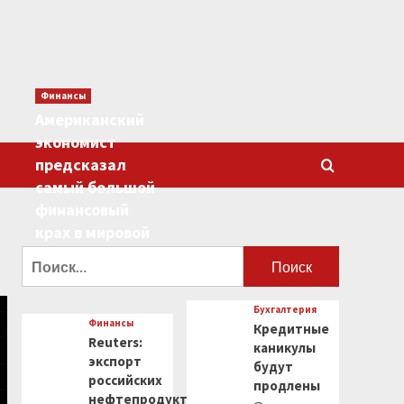
Финансы
Американский
экономист
предсказал
самый большой
финансовый
крах в мировой
истории
Найти:
0
Бухгалтерия
Финансы
Кредитные
Reuters:
каникулы
экспорт
будут
российских
продлены
нефтепродуктов