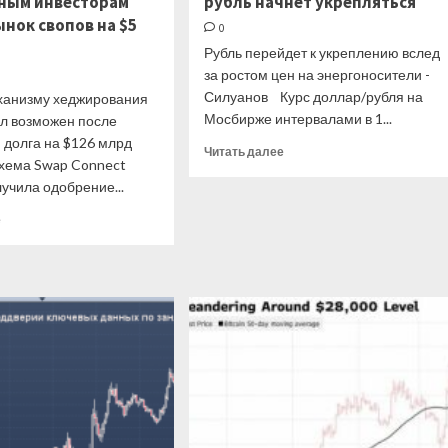
ным инвесторам
рубль начнет укрепляться
ынок свопов на $5
0
Рубль перейдет к укреплению вслед
за ростом цен на энергоносители -
Силуанов Курс доллар/рубля на
еханизму хеджирования
Мосбирже интервалами в 1...
ал возможен после
 долга на $126 млрд
Прочитать
Читать далее
схема Swap Connect
больше
учила одобрение...
о
Силуанов
Прочитать
е
рассказал,
больше
когда
о
рубль
Китай
начнет
открывает
укрепляться
иностранным
инвесторам
путь
на
рынок
свопов
на
$5