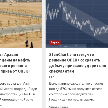
на
преддверии
уровне
ключевых
28
данных
000
по
долларов
занятости
Биржа
ая Аравия
StanChart считает, что
 цены на нефть
решение ОПЕК+ сократить
евого региона
добычу призвано ударить по
рприза от ОПЕК+
спекулянтам
0
ого сорта для Азии
Было наивно ожидать, что опустив
тий месяц подряд. Люди
цен до $70, вы не получите ответа
электростанции № 10 в
со стороны производителей.
й операционной зоне
График цен на нефть марки...
..
Прочитать
Читать далее