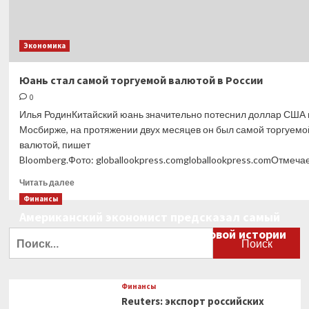
Экономика
Юань стал самой торгуемой валютой в России
0
Илья РодинКитайский юань значительно потеснил доллар США 
Мосбирже, на протяжении двух месяцев он был самой торгуемо
валютой, пишет
Bloomberg.Фото: globallookpress.comgloballookpress.comОтмечает
Прочитать
Читать далее
больше
Финансы
о
Американский экономист предсказал самый
Юань
большой финансовый крах в мировой истории
стал
Найти:
самой
0
торгуемой
валютой
в России
Финансы
Reuters: экспорт российских