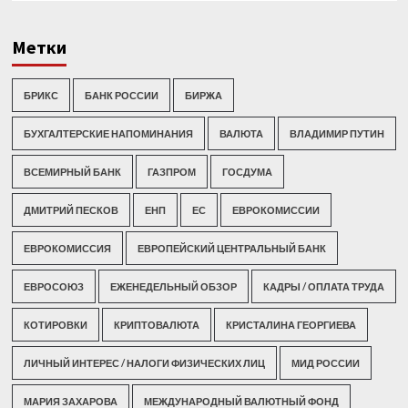
Метки
БРИКС
БАНК РОССИИ
БИРЖА
БУХГАЛТЕРСКИЕ НАПОМИНАНИЯ
ВАЛЮТА
ВЛАДИМИР ПУТИН
ВСЕМИРНЫЙ БАНК
ГАЗПРОМ
ГОСДУМА
ДМИТРИЙ ПЕСКОВ
ЕНП
ЕС
ЕВРОКОМИССИИ
ЕВРОКОМИССИЯ
ЕВРОПЕЙСКИЙ ЦЕНТРАЛЬНЫЙ БАНК
ЕВРОСОЮЗ
ЕЖЕНЕДЕЛЬНЫЙ ОБЗОР
КАДРЫ / ОПЛАТА ТРУДА
КОТИРОВКИ
КРИПТОВАЛЮТА
КРИСТАЛИНА ГЕОРГИЕВА
ЛИЧНЫЙ ИНТЕРЕС / НАЛОГИ ФИЗИЧЕСКИХ ЛИЦ
МИД РОССИИ
МАРИЯ ЗАХАРОВА
МЕЖДУНАРОДНЫЙ ВАЛЮТНЫЙ ФОНД