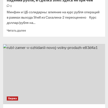
падения рубля, и сделка Shell здесь не при чем
0
Минфин и ЦБ солидарны: влияние на курс рубля операций
в рамках выхода Shell из Сахалина-2 переоценено Курс
доллар/рубля на...
Прочитать
Читать далее
больше
о
Банк
России
и
Минфин
разъяснили
причины
падения
рубля,
и
сделка
Shell
здесь
Биржа
не
при
чем