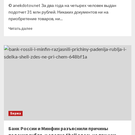
© anekdotov.net За два года на четырех человек выдан
подотчет 31 млн рублей. Никаких документов ни на
приобретение товаров, ни...
Прочитать
Читать далее
больше
о
ВС
одобрил
доначисление
НДФЛ
и
страхвзносов
на
незакрытые
подотчеты
Биржа
Банк России и Минфин разъяснили причины