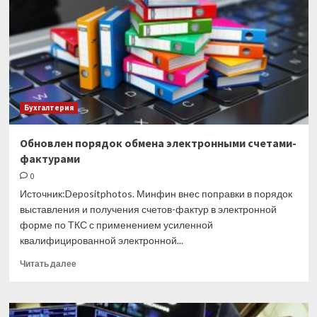
внутри
компании
или
на
сторону:
инструкция
по
оформлению
Бухгалтерия
Обновлен порядок обмена электронными счетами-
фактурами
0
Источник:Depositphotos. Минфин внес поправки в порядок
выставления и получения счетов-фактур в электронной
форме по ТКС с применением усиленной
квалифицированной электронной...
Прочитать
Читать далее
больше
о
Обновлен
порядок