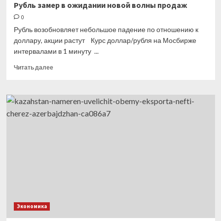
Рубль замер в ожидании новой волны продаж
0
Рубль возобновляет небольшое падение по отношению к
доллару, акции растут Курс доллар/рубля на Мосбирже
интервалами в 1 минуту ...
Прочитать
Читать далее
больше
о
Рубль
замер
в
ожидании
новой
волны
продаж
Экономика