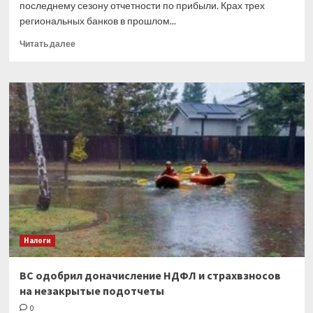
последнему сезону отчетности по прибыли. Крах трех
региональных банков в прошлом...
Прочитать
Читать далее
больше
о
ЦБ
объяснил
падение
рубля,
а
банки
США
готовят
отчетность.
Обзор
финансового
рынка
Налоги
от
10
апреля
ВС одобрил доначисление НДФЛ и страхвзносов
на незакрытые подотчеты
0