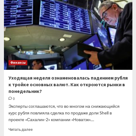
обмена
электронными
счетами-
фактурами
Финансы
Уходящая неделя ознаменовалась падением рубля
к тройке основных валют. Как откроются рынки в
понедельник?
0
Эксперты соглашаются, что во многом на снижающийся
курс рубля повлияла сделка по продаже доли Shell в
проекте «Сахалин-2» компании «Новатэк»....
Прочитать
Читать далее
больше