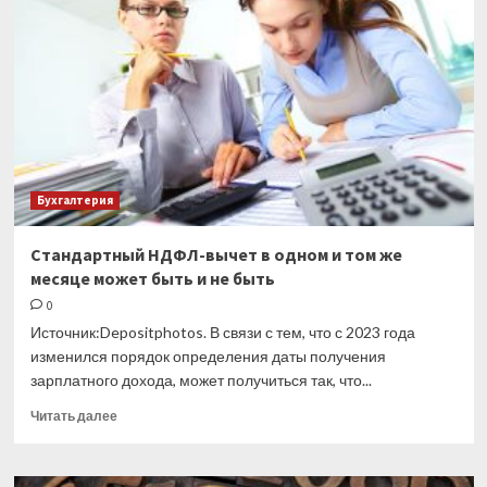
поверку
бортовых
устройств
системы
«Платон»
можно
не
проводить
Бухгалтерия
Cтандартный НДФЛ-вычет в одном и том же
месяце может быть и не быть
0
Источник:Depositphotos. В связи с тем, что с 2023 года
изменился порядок определения даты получения
зарплатного дохода, может получиться так, что...
Прочитать
Читать далее
больше
о
Cтандартный