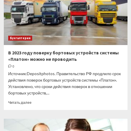
из ЕС
Бухгалтерия
В 2023 году поверку бортовых устройств системы
«Платон» можно не проводить
0
Источник:Depositphotos. Правительство РФ продлило срок
действия поверок бортовых устройств системы «Платон».
Установлено, что сроки действия поверок в отношении
бортовых устройств,...
Прочитать
Читать далее
больше
о
В
2023
году