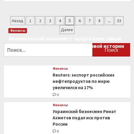
о
Уходящая
неделя
Пагинация
Назад
1
2
3
4
5
6
7
8
…
33
ознаменовалась
падением
записей
Далее
Финансы
рубля
Американский экономист предсказал самый
к
тройке
большой финансовый крах в мировой истории
Найти:
основных
0
валют.
Как
откроются
Финансы
рынки
Reuters: экспорт российских
в
нефтепродуктов по морю
понедельник?
увеличился на 17%
0
Финансы
Украинский бизнесмен Ринат
Ахметов подал иск против
России
0