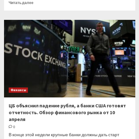
Прочитать
Читать далее
больше
о
С
чем
связано
ослабление
рубля?
Финансы
ЦБ объяснил падение рубля, а банки США готовят
отчетность. Обзор финансового рынка от 10
апреля
0
В конце этой недели крупные банки должны дать старт