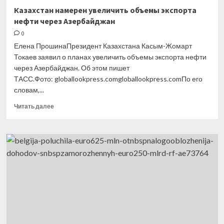
Казахстан намерен увеличить объемы экспорта
нефти через Азербайджан
0
Елена ПрошинаПрезидент Казахстана Касым-Жомарт
Токаев заявил о планах увеличить объемы экспорта нефти
через Азербайджан. Об этом пишет
ТАСС.Фото: globallookpress.comgloballookpress.comПо его
словам,...
Прочитать
Читать далее
больше
о
Казахстан
намерен
увеличить
объемы
экспорта
нефти
через
Азербайджан