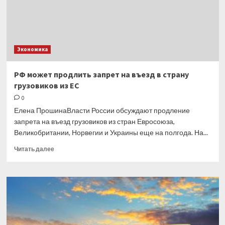
Экономика
РФ может продлить запрет на въезд в страну
грузовиков из ЕС
0
Елена ПрошинаВласти России обсуждают продление
запрета на въезд грузовиков из стран Евросоюза,
Великобритании, Норвегии и Украины еще на полгода. На...
Прочитать
Читать далее
больше
о
РФ может
продлить
запрет
на въезд
в страну
грузовиков