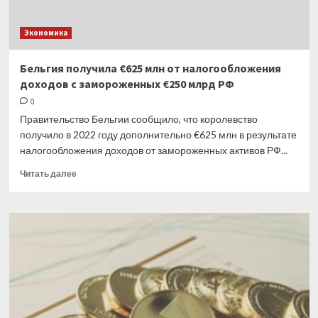
Экономика
Бельгия получила €625 млн от налогообложения
доходов с замороженных €250 млрд РФ
0
Правительство Бельгии сообщило, что королевство
получило в 2022 году дополнительно €625 млн в результате
налогообложения доходов от замороженных активов РФ...
Прочитать
Читать далее
больше
о
Бельгия
получила
€625
млн
от налогообложения
доходов
с замороженных
€250