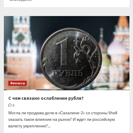
больше
о
С
чем
связан
рост
российского
рынка?
Финансы
С чем связано ослабление рубля?
0
Могла ли продажа доли в «Сахалине-2» со стороны Shell
оказать такое влияние на рынок? И ждет ли российскую
валюту укрепление?...