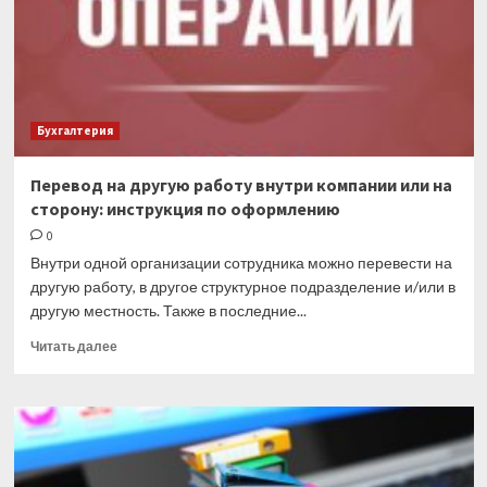
Бухгалтерия
Перевод на другую работу внутри компании или на
сторону: инструкция по оформлению
0
Внутри одной организации сотрудника можно перевести на
другую работу, в другое структурное подразделение и/или в
другую местность. Также в последние...
Прочитать
Читать далее
больше
о
Перевод
на
другую
работу