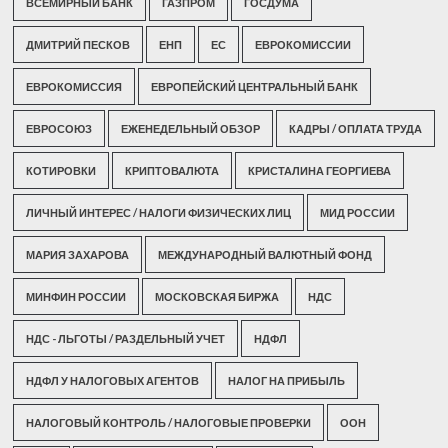
ВСЕМИРНЫЙ БАНК
ГАЗПРОМ
ГОСДУМА
ДМИТРИЙ ПЕСКОВ
ЕНП
ЕС
ЕВРОКОМИССИИ
ЕВРОКОМИССИЯ
ЕВРОПЕЙСКИЙ ЦЕНТРАЛЬНЫЙ БАНК
ЕВРОСОЮЗ
ЕЖЕНЕДЕЛЬНЫЙ ОБЗОР
КАДРЫ / ОПЛАТА ТРУДА
КОТИРОВКИ
КРИПТОВАЛЮТА
КРИСТАЛИНА ГЕОРГИЕВА
ЛИЧНЫЙ ИНТЕРЕС / НАЛОГИ ФИЗИЧЕСКИХ ЛИЦ
МИД РОССИИ
МАРИЯ ЗАХАРОВА
МЕЖДУНАРОДНЫЙ ВАЛЮТНЫЙ ФОНД
МИНФИН РОССИИ
МОСКОВСКАЯ БИРЖА
НДС
НДС - ЛЬГОТЫ / РАЗДЕЛЬНЫЙ УЧЕТ
НДФЛ
НДФЛ У НАЛОГОВЫХ АГЕНТОВ
НАЛОГ НА ПРИБЫЛЬ
НАЛОГОВЫЙ КОНТРОЛЬ / НАЛОГОВЫЕ ПРОВЕРКИ
ООН