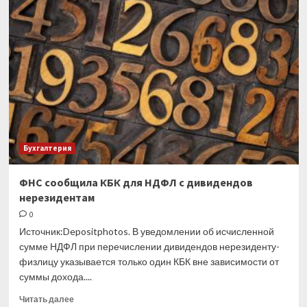
НДФЛ-
вычет
в
одном
и
том
же
месяце
может
быть
и
Бухгалтерия
не
быть
ФНС сообщила КБК для НДФЛ с дивидендов
нерезидентам
0
Источник:Depositphotos. В уведомлении об исчисленной
сумме НДФЛ при перечислении дивидендов нерезиденту-
физлицу указывается только один КБК вне зависимости от
суммы дохода....
Прочитать
Читать далее