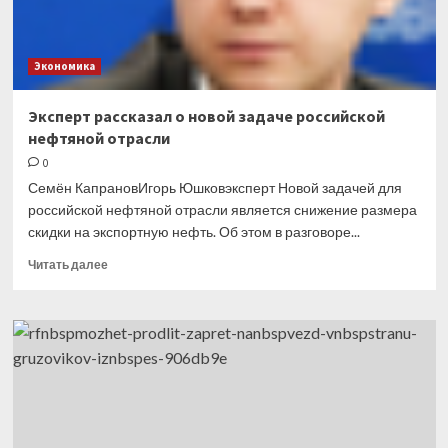
Экономика
Эксперт рассказал о новой задаче российской
нефтяной отрасли
0
Семён КапрановИгорь Юшковэксперт Новой задачей для
российской нефтяной отрасли является снижение размера
скидки на экспортную нефть. Об этом в разговоре...
Прочитать
Читать далее
больше
о
Эксперт
рассказал
о новой
задаче
российской
нефтяной
отрасли