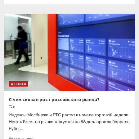
больше
о
ФНС
сообщила
КБК
для
НДФЛ
с
дивидендов
нерезидентам
Финансы
С чем связан рост российского рынка?
0
Индексы Мосбиржи и РТС растут в начале торговой недели.
Нефть Brent на рынке торгуется по 86 долларов за баррель.
Рубль...
Прочитать
Читать далее