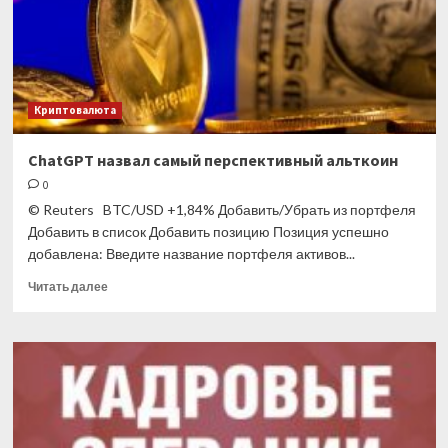
Криптовалюта
ChatGPT назвал самый перспективный альткоин
0
© Reuters BTC/USD +1,84% Добавить/Убрать из портфеля
Добавить в список Добавить позицию Позиция успешно
добавлена: Введите название портфеля активов...
Прочитать
Читать далее
больше
о
ChatGPT
назвал
самый
перспективный
альткоин