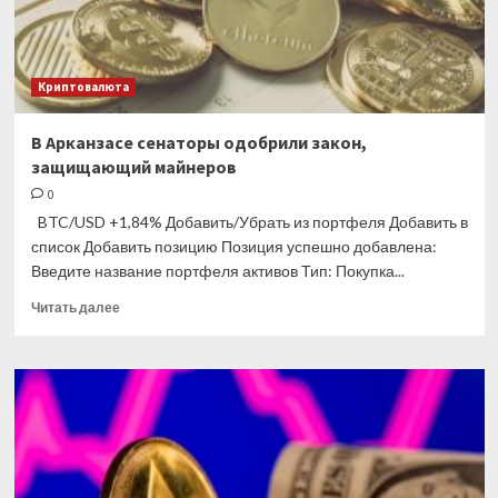
млрд
РФ
Криптовалюта
В Арканзасе сенаторы одобрили закон,
защищающий майнеров
0
BTC/USD +1,84% Добавить/Убрать из портфеля Добавить в
список Добавить позицию Позиция успешно добавлена:
Введите название портфеля активов Тип: Покупка...
Прочитать
Читать далее
больше
о
В
Арканзасе
сенаторы
одобрили
закон,
защищающий
майнеров