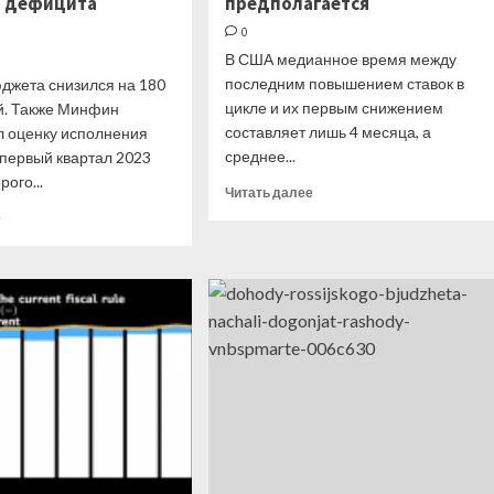
и дефицита
предполагается
0
В США медианное время между
последним повышением ставок в
джета снизился на 180
цикле и их первым снижением
й. Также Минфин
составляет лишь 4 месяца, а
л оценку исполнения
среднее...
 первый квартал 2023
рого...
Прочитать
Читать далее
больше
Прочитать
е
о
больше
ФРС
о
может
Рубль
снизить
отыграл
ставки
часть
гораздо
потерь
раньше,
после
чем
выхода
предполагается
данных
о
снижении
дефицита
бюджета