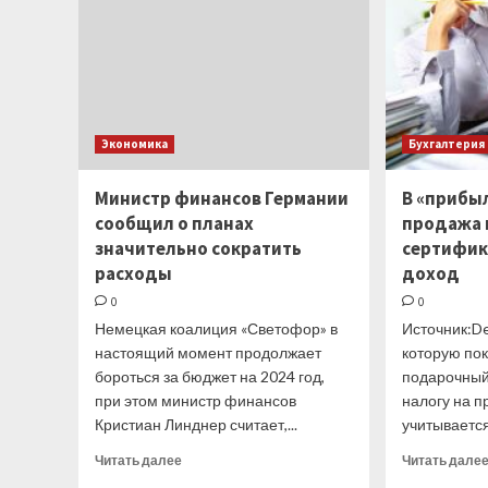
валюту
Экономика
Бухгалтерия
Министр финансов Германии
В «прибы
сообщил о планах
продажа 
значительно сократить
сертифика
расходы
доход
0
0
Немецкая коалиция «Светофор» в
Источник:De
настоящий момент продолжает
которую пок
бороться за бюджет на 2024 год,
подарочный 
при этом министр финансов
налогу на п
Кристиан Линднер считает,...
учитывается
Прочитать
Читать далее
Читать дале
больше