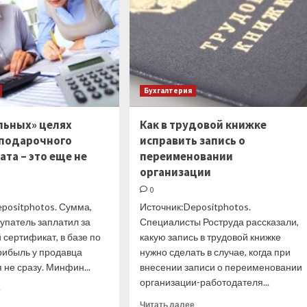
млн
расходы
—
в марте
Bloomberg
Бухгалтерия
льных» целях
Как в трудовой книжке
подарочного
исправить запись о
та – это еще не
переименовании
организации
0
positphotos. Сумма,
Источник:Depositphotos.
упатель заплатил за
Специалисты Роструда рассказали,
сертификат, в базе по
какую запись в трудовой книжке
рибыль у продавца
нужно сделать в случае, когда при
 не сразу. Минфин...
внесении записи о переименовании
организации-работодателя...
Прочитать
е
больше
Прочитать
Читать далее