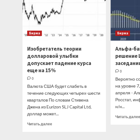
Биржа
Биржа
Изобретатель теории
Альфа-ба
долларовой улыбки
решение Ц
допускает падение курса
заседани
еще на 15%
0
0
Вероятно с
на уровне 7
Валюта США будет слабеть в
апреля - А
течение следующих четырех-шести
Росстат, ин
кварталов По словам Стивена
н/н...
Джена из Eurizon SLJ Capital Ltd,
доллар может...
Читать дале
Прочитать
Читать далее
больше
о