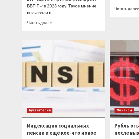
ВВП РФ в 2023 году. Такое мнение
Читать дале
высказали в...
Прочитать
Читать далее
больше
о
В Минэкономразвития
прокомментировали
обновленный
прогноз
Всемирного
банка
Бухгалтерия
Финансы
Индексация социальных
Рубль от
пенсий и еще кое-что новое
после вы