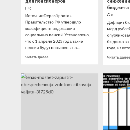
для пенсионеров
снижени
бюджета
0
Источник:Depositphotos.
0
Правительство РФ утвердило
Дефицит бю
коэффициент индексации
млрд рубле
социальных пенсий. Установлено,
опубликова
что с 1 апреля 2023 года такие
бюджета за
пенсии будут повышены на...
года, из кото
Прочитать
Читать далее
Читать дале
больше
о
Индексация
социальных
пенсий
и
еще
кое-
что
новое
для
пенсионеров