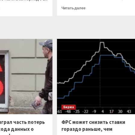
Прочитать
Прочитать
Читать далее
е
больше
больше
о
о
НДФЛ
6-
выведут
НДФЛ
за
за
рамки
I
ЕНП
квартал
2023
года:
что
указывать
в
разделе
2
Биржа
ыграл часть потерь
ФРС может снизить ставки
хода данных о
гораздо раньше, чем