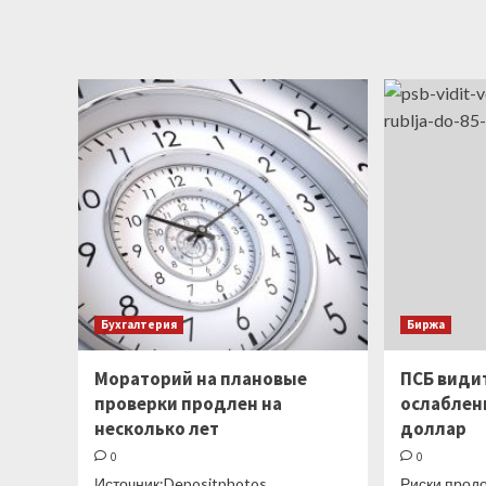
о
Министр
финансов
Германии
сообщил
о планах
значительно
сократить
расходы
Бухгалтерия
Биржа
Мораторий на плановые
ПСБ види
проверки продлен на
ослаблени
несколько лет
доллар
0
0
Источник:Depositphotos.
Риски прод