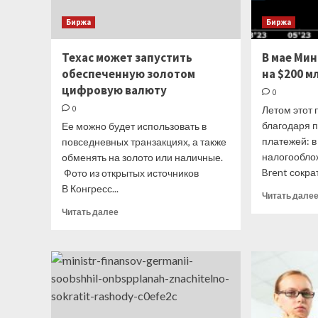
Биржа
Биржа
Техас может запустить
В мае Ми
обеспеченную золотом
на $200 м
цифровую валюту
0
0
Летом этот 
благодаря 
Ее можно будет использовать в
платежей: в
повседневных транзакциях, а также
налогооблож
обменять на золото или наличные.
Brent сократ
Фото из открытых источников
В Конгресс...
Читать дале
Прочитать
Читать далее
больше
о
Техас
может
запустить
обеспеченную
золотом
цифровую