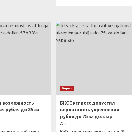
о
больше
В
о
«прибыльных»
Как
целях
в
продажа
трудовой
подарочного
книжке
сертификата
исправить
–
запись
это
о
еще
переименовании
не
организации
доход
Биржа
т возможность
БКС Экспресс допустил
я рубля до 85 за
вероятность укрепления
рубля до 75 за доллар
0
олжения ослабления
Рубль может укрепиться до 75-79