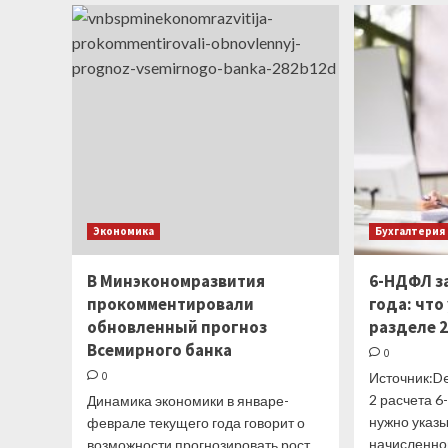
Изобретатель
теории
долларовой
улыбки
допускает
падение
курса
еще
на
15%
Экономика
Бухгалтерия
В Минэкономразвития
6-НДФЛ за
прокомментировали
года: что
обновленный прогноз
разделе 
Всемирного банка
0
0
Источник:De
2 расчета 6
Динамика экономики в январе-
нужно указ
феврале текущего года говорит о
начисленног
возможности прогнозировать рост