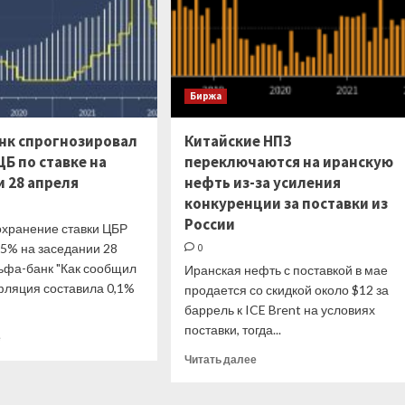
Биржа
нк спрогнозировал
Китайские НПЗ
Б по ставке на
переключаются на иранскую
и 28 апреля
нефть из-за усиления
конкуренции за поставки из
России
охранение ставки ЦБР
,5% на заседании 28
0
льфа-банк "Как сообщил
Иранская нефть с поставкой в мае
фляция составила 0,1%
продается со скидкой около $12 за
баррель к ICE Brent на условиях
поставки, тогда...
Прочитать
е
больше
Прочитать
Читать далее
о
больше
Альфа-
о
банк