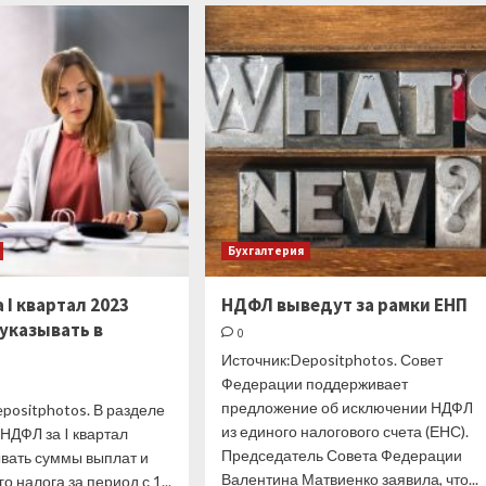
Китайские
спрогнозировал
НПЗ
решение
переключаются
ЦБ
на
по
иранскую
ставке
нефть
на
из-
заседании
за
28
усиления
апреля
конкуренции
за
поставки
Бухгалтерия
из
России
 I квартал 2023
НДФЛ выведут за рамки ЕНП
 указывать в
0
2
Источник:Depositphotos. Совет
Федерации поддерживает
предложение об исключении НДФЛ
positphotos. В разделе
из единого налогового счета (ЕНС).
-НДФЛ за I квартал
Председатель Совета Федерации
ывать суммы выплат и
Валентина Матвиенко заявила, что...
о налога за период с 1...