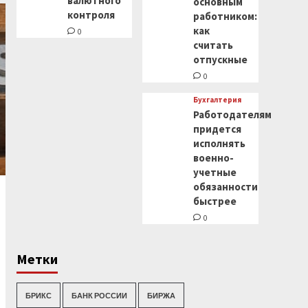
валютного
основным
контроля
работником:
как
0
считать
отпускные
0
Бухгалтерия
Работодателям
придется
исполнять
военно-
учетные
обязанности
быстрее
0
Метки
БРИКС
БАНК РОССИИ
БИРЖА