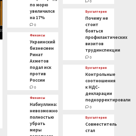
0
по морю
увеличился
Бухгалтерия
на 17%
Почему не
стоит
0
бояться
Финансы
профилактических
Украинский
визитов
бизнесмен
трудинспекции
Ринат
0
Ахметов
подал иск
Бухгалтерия
против
Контрольные
России
соотношения
к НДС-
0
декларации
Финансы
подкорректировали
Набиуллина:
0
невозможно
полностью
Бухгалтерия
убрать
Совместитель
меры
стал