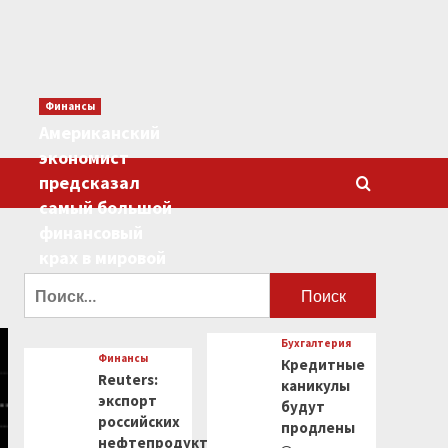
Финансы
Американский
экономист
предсказал
самый большой
финансовый
крах в мировой
истории
Найти:
0
Бухгалтерия
Финансы
Кредитные
Reuters:
каникулы
экспорт
будут
российских
продлены
нефтепродуктов