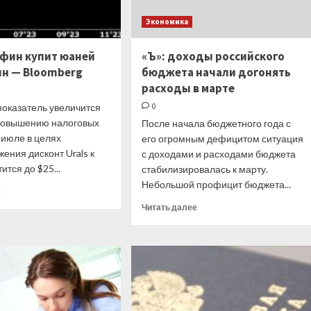
Экономика
нфин купит юаней
«Ъ»: доходы российского
лн — Bloomberg
бюджета начали догонять
расходы в марте
показатель увеличится
0
повышению налоговых
После начала бюджетного года с
 июле в целях
его огромным дефицитом ситуация
ения дисконт Urals к
с доходами и расходами бюджета
ится до $25...
стабилизировалась к марту.
Небольшой профицит бюджета...
Прочитать
е
больше
Прочитать
Читать далее
о
больше
В
о
мае
«Ъ»:
Минфин
доходы
купит
российского
юаней
бюджета
на
начали
$200
догонять