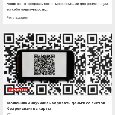
чаще всего представляются мошенниками для регистрации
на себя недвижимости,...
Прочитать
Читать далее
больше
о
Какие
документы
чаще
всего
подделывают
«жилищные»
мошенники
Бухгалтерия
Мошенники научились воровать деньги со счетов
без реквизитов карты
0