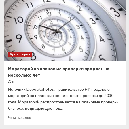
книжке
исправить
запись
о
переименовании
организации
Бухгалтерия
Мораторий на плановые проверки продлен на
несколько лет
0
Источник:Depositphotos. Правительство РФ продлило
мораторий на плановые неналоговые проверки до 2030
года. Мораторий распространяется на плановые проверки,
бизнеса, подпадающие под...
Прочитать
Читать далее
больше
о