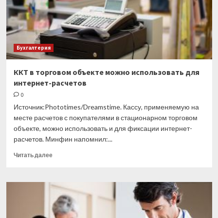
знаки
Бухгалтерия
ККТ в торговом объекте можно использовать для
интернет-расчетов
0
Источник:Phototimes/Dreamstime. Кассу, применяемую на
месте расчетов с покупателями в стационарном торговом
объекте, можно использовать и для фиксации интернет-
расчетов. Минфин напомнил:...
Прочитать
Читать далее
больше
о
ККТ
в
торговом
объекте