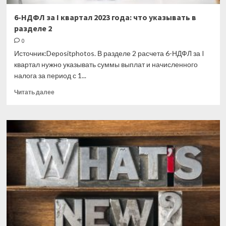
6-НДФЛ за I квартал 2023 года: что указывать в
разделе 2
0
Источник:Depositphotos. В разделе 2 расчета 6-НДФЛ за I
квартал нужно указывать суммы выплат и начисленного
налога за период с 1...
Прочитать
Читать далее
больше
о
6-
НДФЛ
за
I
квартал
2023
года:
что
указывать
в
разделе
2