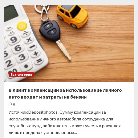
Мораторий
на
плановые
проверки
продлен
на
несколько
лет
Бухгалтерия
В лимит компенсации за использование личного
авто входят и затраты на бензин
0
Источник:Depositphotos. Сумму компенсации за
использование личного автомобиля сотрудника для
служебных нужд работодатель может учесть в расходах
лишь в пределах установленных...