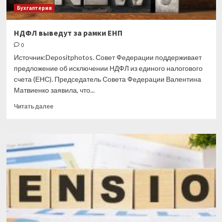
Бухгалтерия
НДФЛ выведут за рамки ЕНП
0
Источник:Depositphotos. Совет Федерации поддерживает
предложение об исключении НДФЛ из единого налогового
счета (ЕНС). Председатель Совета Федерации Валентина
Матвиенко заявила, что...
Прочитать
Читать далее
больше
о
НДФЛ
выведут
за
рамки
ЕНП