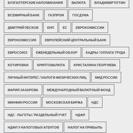
БУХГАЛТЕРСКИЕ НАПОМИНАНИЯ
ВАЛЮТА
ВЛАДИМИР ПУТИН
ВСЕМИРНЫЙ БАНК
ГАЗПРОМ
ГОСДУМА
ДМИТРИЙ ПЕСКОВ
ЕНП
ЕС
ЕВРОКОМИССИИ
ЕВРОКОМИССИЯ
ЕВРОПЕЙСКИЙ ЦЕНТРАЛЬНЫЙ БАНК
ЕВРОСОЮЗ
ЕЖЕНЕДЕЛЬНЫЙ ОБЗОР
КАДРЫ / ОПЛАТА ТРУДА
КОТИРОВКИ
КРИПТОВАЛЮТА
КРИСТАЛИНА ГЕОРГИЕВА
ЛИЧНЫЙ ИНТЕРЕС / НАЛОГИ ФИЗИЧЕСКИХ ЛИЦ
МИД РОССИИ
МАРИЯ ЗАХАРОВА
МЕЖДУНАРОДНЫЙ ВАЛЮТНЫЙ ФОНД
МИНФИН РОССИИ
МОСКОВСКАЯ БИРЖА
НДС
НДС - ЛЬГОТЫ / РАЗДЕЛЬНЫЙ УЧЕТ
НДФЛ
НДФЛ У НАЛОГОВЫХ АГЕНТОВ
НАЛОГ НА ПРИБЫЛЬ