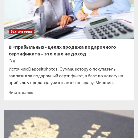
новое
для
пенсионеров
Бухгалтерия
В «прибыльных» целях продажа подарочного
сертификата – это еще не доход
0
Источник:Depositphotos. Сумма, которую покупатель
заплатил за подарочный сертификат, в базе по налогу на
прибыль у продавца учитывается не сразу. Минфин...
Прочитать
Читать далее
больше
о
В
«прибыльных»
целях
продажа
подарочного