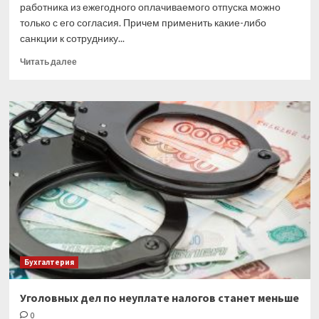
работника из ежегодного оплачиваемого отпуска можно
только с его согласия. Причем применить какие-либо
санкции к сотруднику...
Прочитать
Читать далее
больше
о
Нельзя
заставить
работника
досрочно
выйти
из
отпуска
Бухгалтерия
Уголовных дел по неуплате налогов станет меньше
0