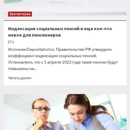
Бухгалтерия
Индексация социальных пенсий и еще кое-что
новое для пенсионеров
0
Источник:Depositphotos. Правительство РФ утвердило
коэффициент индексации социальных пенсий.
Установлено, что с 1 апреля 2023 года такие пенсии будут
повышены на...
Прочитать
Читать далее
больше
о
Индексация
социальных
пенсий
и
еще
кое-
что