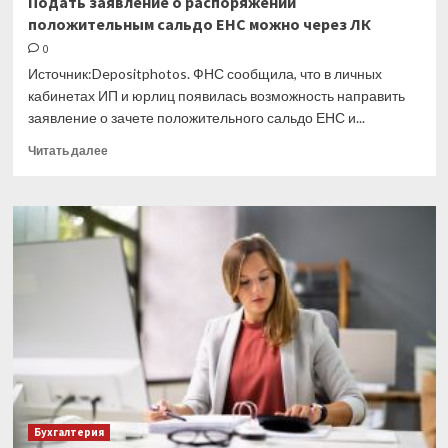
Подать заявление о распоряжении
положительным сальдо ЕНС можно через ЛК
0
Источник:Depositphotos. ФНС сообщила, что в личных
кабинетах ИП и юрлиц появилась возможность направить
заявление о зачете положительного сальдо ЕНС и...
Прочитать
Читать далее
больше
о
Подать
заявление
о
распоряжении
положительным
сальдо
ЕНС
можно
через
ЛК
Бухгалтерия