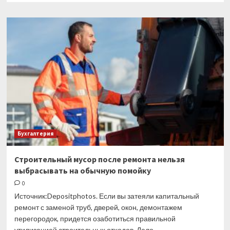
о
Система
«все
включено»
в
российских
отелях:
на
что
смогут
рассчитывать
туристы
Бухгалтерия
Строительный мусор после ремонта нельзя
выбрасывать на обычную помойку
0
Источник:Depositphotos. Если вы затеяли капитальный
ремонт с заменой труб, дверей, окон, демонтажем
перегородок, придется озаботиться правильной
утилизацией строительных отходов. Дело...