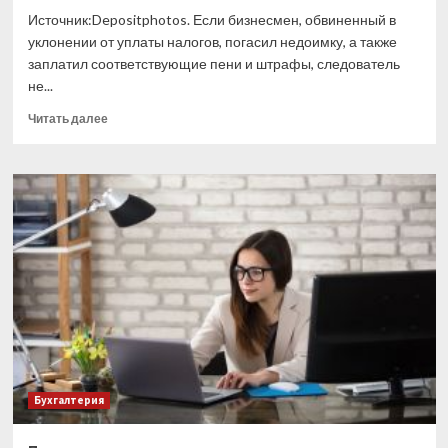
Источник:Depositphotos. Если бизнесмен, обвиненный в
уклонении от уплаты налогов, погасил недоимку, а также
заплатил соответствующие пени и штрафы, следователь
не...
Прочитать
Читать далее
больше
о
Уголовных
дел
по
неуплате
налогов
станет
меньше
Бухгалтерия