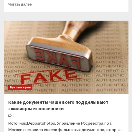
Прочитать
Читать далее
больше
о
В
лимит
компенсации
за
использование
личного
авто
входят
и
затраты
на
бензин
Бухгалтерия
Какие документы чаще всего подделывают
«жилищные» мошенники
0
Источник:Depositphotos. Управление Росреестра по г.
Москве составило список фальшивых документов, которые