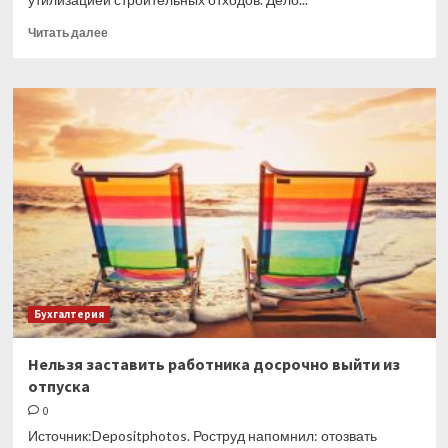
Прочитать
Читать далее
больше
о
Строительный
мусор
после
ремонта
нельзя
выбрасывать
на
обычную
помойку
Бухгалтерия
Нельзя заставить работника досрочно выйти из
отпуска
0
Источник:Depositphotos. Роструд напомнил: отозвать