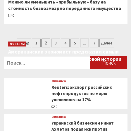
Можно ли уменьшить «прибыльную» базу на
стоимость безвозмездно переданного имущества
0
Пагинация
Назад
1
2
3
4
5
…
7
Далее
Финансы
записей
Американский экономист предсказал самый
большой финансовый крах в мировой истории
Найти:
0
Финансы
Reuters: экспорт российских
нефтепродуктов по морю
увеличился на 17%
0
Финансы
Украинский бизнесмен Ринат
Ахметов подал иск против