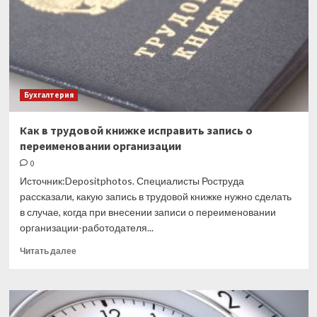
сертификата
–
это
еще
не
доход
Бухгалтерия
Как в трудовой книжке исправить запись о
переименовании организации
0
Источник:Depositphotos. Специалисты Роструда
рассказали, какую запись в трудовой книжке нужно сделать
в случае, когда при внесении записи о переименовании
организации-работодателя...
Прочитать
Читать далее
больше
о
Как
в
трудовой