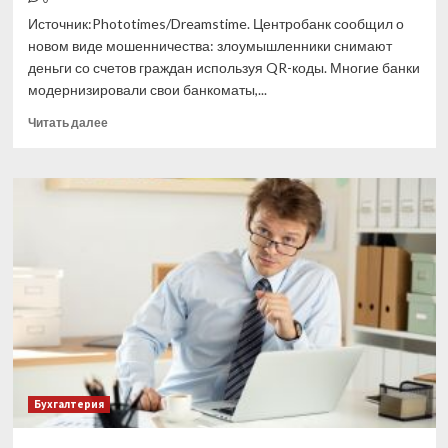
Источник:Phototimes/Dreamstime. Центробанк сообщил о
новом виде мошенничества: злоумышленники снимают
деньги со счетов граждан используя QR-коды. Многие банки
модернизировали свои банкоматы,...
Прочитать
Читать далее
больше
о
Мошенники
научились
воровать
деньги
со
счетов
без
реквизитов
карты
Бухгалтерия