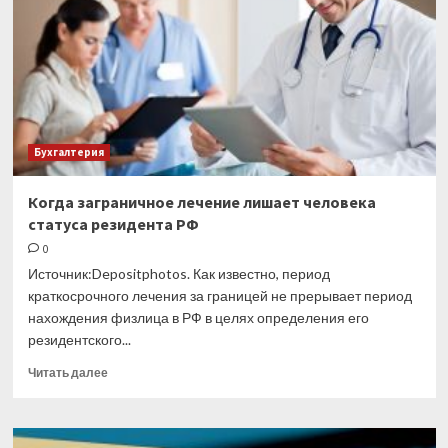
можно
использовать
для
интернет-
расчетов
Бухгалтерия
Когда заграничное лечение лишает человека
статуса резидента РФ
0
Источник:Depositphotos. Как известно, период
краткосрочного лечения за границей не прерывает период
нахождения физлица в РФ в целях определения его
резидентского...
Прочитать
Читать далее
больше
о
Когда
заграничное