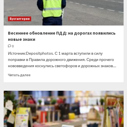
Бухгалтерия
Весеннее обновление ПДД: на дорогах появились
новые знаки
0
Источник:Depositphotos. С 1 марта вступили в силу
поправки в Правила дорожного движения. Среди прочего
нововведения коснулись светофоров и дорожных знаков....
Прочитать
Читать далее
больше
о
Весеннее
обновление
ПДД:
на
дорогах
появились
новые