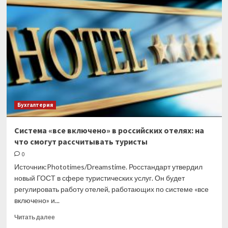
лечение
лишает
человека
статуса
резидента
РФ
Бухгалтерия
Система «все включено» в российских отелях: на
что смогут рассчитывать туристы
0
Источник:Phototimes/Dreamstime. Росстандарт утвердил
новый ГОСТ в сфере туристических услуг. Он будет
регулировать работу отелей, работающих по системе «все
включено» и...
Прочитать
Читать далее
больше