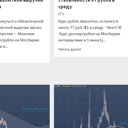
валютной выручки
стабильности от рубля в
н
среду
0
рнуться к обязательной
Курс рубля, вероятно, останется
ютной выручки звучат,
около 77 руб./$1 в среду - SberCIB
 против — Моисеев
Курс доллар/рубля на Мосбирже
р/рубля на Мосбирже
интервалами в 1 минуту...
 в...
Прочитать
Читать далее
больше
Прочитать
е
о
больше
Сбербанк
о
ждет
Никакой
стабильности
обязательной
от
продажи
рубля
валютной
в
выручки
среду
—
Минфин