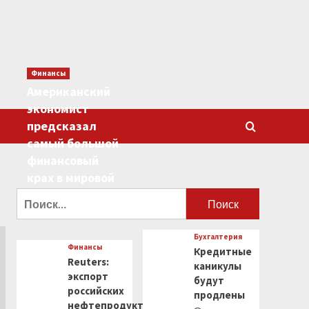
Финансы
Американский
экономист
предсказал
самый большой
финансовый
крах в мировой
истории
Найти:
0
Бухгалтерия
Финансы
Кредитные
Reuters:
каникулы
экспорт
будут
российских
продлены
нефтепродуктов