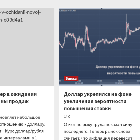
о
Стандарт»
Американские
спрогнозировал
инвесторы
курс
увеличивают
рубля
вложения
на
в
ближайшие
иностранные
дни
акции
Биржа
мер в ожидании
Доллар укрепился на фоне
лны продаж
увеличения вероятности
повышения ставки
бновляет небольшое
0
 отношению к доллару,
Отчет по рыку труда показал силу
ут Курс доллар/рубля
последнего. Теперь рынок снова
е интервалами в 1
считает, что инфляция перевесит