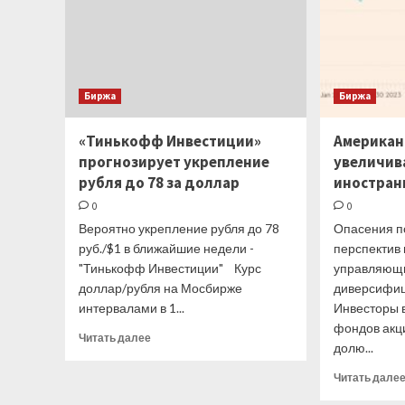
Биржа
Биржа
«Тинькофф Инвестиции»
Американ
прогнозирует укрепление
увеличив
рубля до 78 за доллар
иностран
0
0
Вероятно укрепление рубля до 78
Опасения п
руб./$1 в ближайшие недели -
перспектив
"Тинькофф Инвестиции" Курс
управляющи
доллар/рубля на Мосбирже
диверсифиц
интервалами в 1...
Инвесторы 
фондов акц
Прочитать
Читать далее
долю...
больше
о
Читать дале
«Тинькофф
Инвестиции»