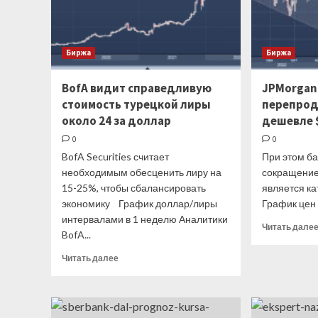
спроса
Биржа
Биржа
BofA видит справедливую
JPMorgan
стоимость турецкой лиры
перепрод
около 24 за доллар
дешевле 
0
0
BofA Securities считает
При этом ба
необходимым обесценить лиру на
сокращение
15-25%, чтобы сбалансировать
является ка
экономику График доллар/лиры
График цен 
интервалами в 1 неделю Аналитики
Читать дале
BofA...
Прочитать
Читать далее
больше
о
BofA
видит