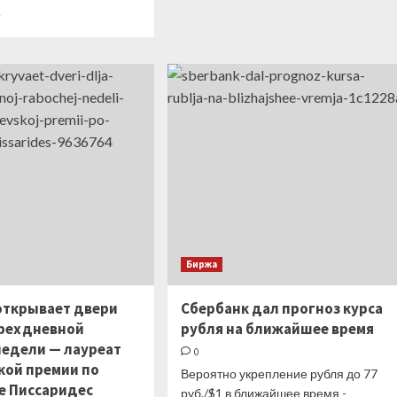
о
Прочитать
е
Группа
больше
ПСБ
о
дала
Эксперт
прогноз
назвал
курса
условие
рубля
для
на
падения
конец
рубля
года
до
80
за
доллар
Биржа
открывает двери
Сбербанк дал прогноз курса
рехдневной
рубля на ближайшее время
недели — лауреат
0
кой премии по
Вероятно укрепление рубля до 77
е Писсаридес
руб./$1 в ближайшее время -