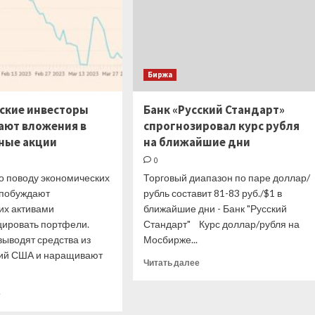
Биржа
ские инвесторы
Банк «Русский Стандарт»
ают вложения в
спрогнозировал курс рубля
ные акции
на ближайшие дни
0
о поводу экономических
Торговый диапазон по паре доллар/
 побуждают
рубль составит 81-83 руб./$1 в
х активами
ближайшие дни - Банк "Русский
ировать портфели.
Стандарт" Курс доллар/рубля на
выводят средства из
Мосбирже...
ий США и наращивают
Прочитать
Читать далее
больше
о
Прочитать
е
Банк
больше
«Русский