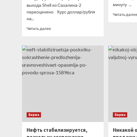
минуту ...
выхода Shell из Сахалина-2
переоценено Курс доллар/рубля
Читать дале
на...
Прочитать
Читать далее
больше
о
Банк
России
и
Минфин
разъяснили
причины
падения
рубля,
и
сделка
Shell
здесь
Биржа
не
Биржа
при
чем
Нефть стабилизируется,
Никакой 