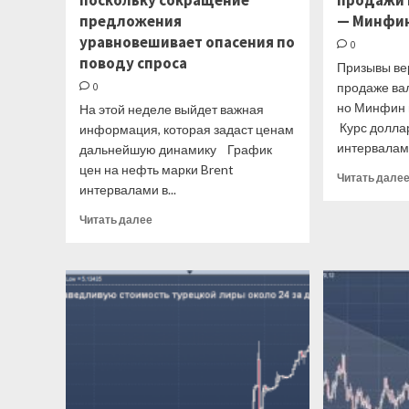
поскольку сокращение
продажи 
предложения
— Минфи
уравновешивает опасения по
0
поводу спроса
Призывы ве
продаже вал
0
но Минфин
На этой неделе выйдет важная
Курс долла
информация, которая задаст ценам
интервалами
дальнейшую динамику График
цен на нефть марки Brent
Читать дале
интервалами в...
Прочитать
Читать далее
больше
о
Нефть
стабилизируется,
поскольку
сокращение
предложения
уравновешивает
опасения
по
поводу