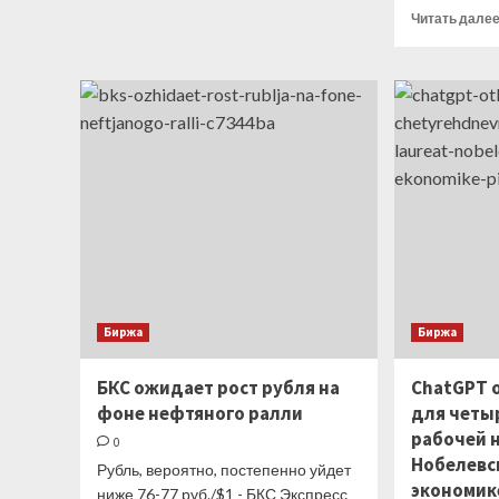
о
Читать дале
Сбербанк
дал
прогноз
курса
рубля
на
пятницу
Биржа
Биржа
БКС ожидает рост рубля на
ChatGPT 
фоне нефтяного ралли
для четы
рабочей 
0
Нобелевс
Рубль, вероятно, постепенно уйдет
экономик
ниже 76-77 руб./$1 - БКС Экспресс