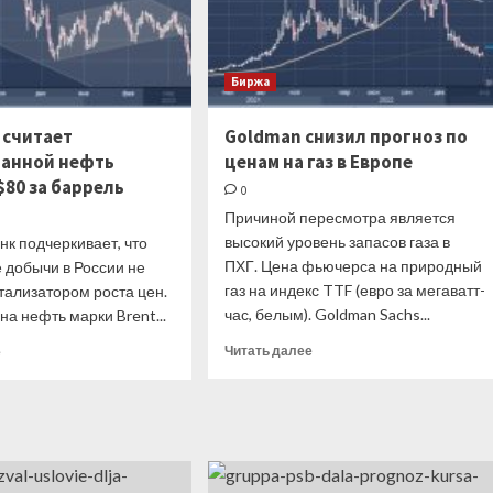
Биржа
 считает
Goldman снизил прогноз по
анной нефть
ценам на газ в Европе
$80 за баррель
0
Причиной пересмотра является
высокий уровень запасов газа в
нк подчеркивает, что
ПХГ. Цена фьючерса на природный
 добычи в России не
газ на индекс TTF (евро за мегаватт-
тализатором роста цен.
час, белым). Goldman Sachs...
на нефть марки Brent...
Прочитать
Прочитать
Читать далее
е
больше
больше
о
о
Goldman
JPMorgan
снизил
считает
прогноз
перепроданной
по
нефть