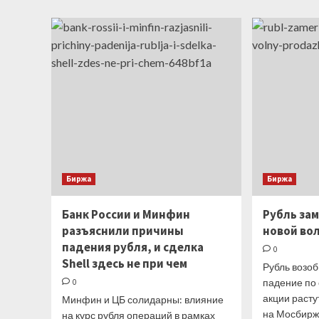
прогнозирует
укрепление
рубля
до
78
за
доллар
Биржа
Биржа
Банк России и Минфин
Рубль за
разъяснили причины
новой во
падения рубля, и сделка
0
Shell здесь не при чем
Рубль возо
падение по
0
акции раст
Минфин и ЦБ солидарны: влияние
на Мосбирж
на курс рубля операций в рамках