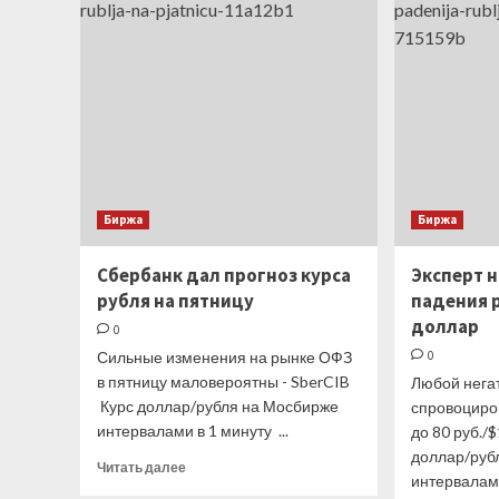
справедливую
стоимость
турецкой
лиры
около
24
за
доллар
Биржа
Биржа
Сбербанк дал прогноз курса
Эксперт н
рубля на пятницу
падения р
доллар
0
Сильные изменения на рынке ОФЗ
0
в пятницу маловероятны - SberCIB
Любой нега
Курс доллар/рубля на Мосбирже
спровоциро
интервалами в 1 минуту ...
до 80 руб./
доллар/руб
Прочитать
Читать далее
интервалами 
больше