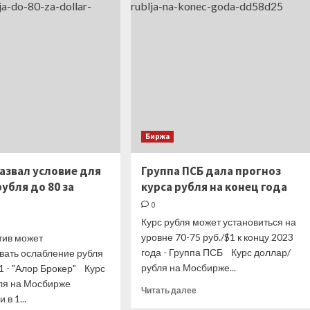
ценам
дешевле
на
$80
газ
за
в
баррель
Европе
Биржа
азвал условие для
Группа ПСБ дала прогноз
убля до 80 за
курса рубля на конец года
0
Курс рубля может установиться на
уровне 70-75 руб./$1 к концу 2023
тив может
года - Группа ПСБ Курс доллар/
вать ослабление рубля
рубля на Мосбирже...
$1 - "Алор Брокер" Курс
ля на Мосбирже
Прочитать
Читать далее
в 1...
больше