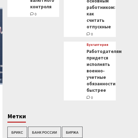
валютного
основным
контроля
работником:
как
0
считать
отпускные
0
Бухгалтерия
Работодателям
придется
исполнять
военно-
учетные
обязанности
быстрее
0
Метки
БРИКС
БАНК РОССИИ
БИРЖА