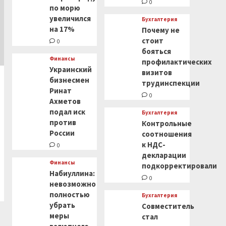
0
по морю
увеличился
Бухгалтерия
на 17%
Почему не
стоит
0
бояться
Финансы
профилактических
Украинский
визитов
бизнесмен
трудинспекции
Ринат
0
Ахметов
подал иск
Бухгалтерия
против
Контрольные
России
соотношения
к НДС-
0
декларации
Финансы
подкорректировали
Набиуллина:
0
невозможно
полностью
Бухгалтерия
убрать
Совместитель
меры
стал