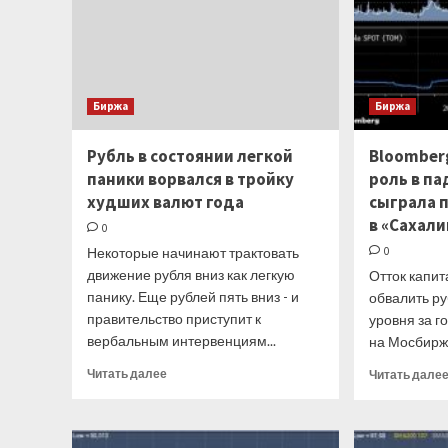
Биржа
Биржа
Рубль в состоянии легкой
Bloomber
паники ворвался в тройку
роль в п
худших валют года
сыграла 
в «Сахали
0
Некоторые начинают трактовать
0
движение рубля вниз как легкую
Отток капит
панику. Еще рублей пять вниз - и
обвалить ру
правительство приступит к
уровня за 
вербальным интервенциям...
на Мосбирже
Прочитать
Читать далее
Читать дале
больше
о
Рубль
в