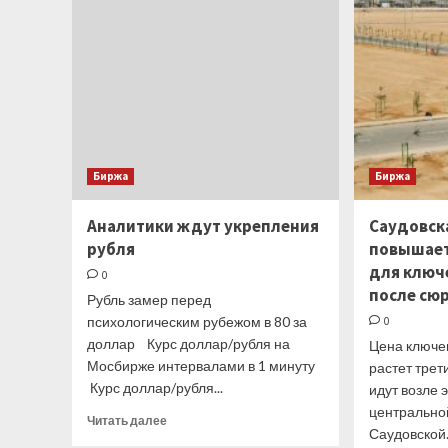
четверг
Биржа
Биржа
Аналитики ждут укрепления
Саудовск
рубля
повышает
для ключ
0
после сю
Рубль замер перед
психологическим рубежом в 80 за
0
доллар Курс доллар/рубля на
Цена ключев
Мосбирже интервалами в 1 минуту
растет тре
Курс доллар/рубля...
идут возле 
центрально
Прочитать
Читать далее
Саудовской.
больше