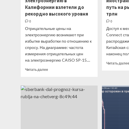
электроэнергию в
иностран
Калифорнии взлетели до
путь на р
рекордно высокого уровня
трлн
0
0
Отрицательные цены на
Доступ к м
электроэнергию возникают при
Connect ст
избытке выработки по отношению к
распродажи
спросу. На диаграмме: частота
Китайская 
измерения отрицательных цен
наконец пол
на электроэнергию CAISO SP-15....
Читать дале
Прочитать
Читать далее
больше
о
Отрицательные
цены
на
электроэнергию
в
Калифорнии
взлетели
до
рекордно