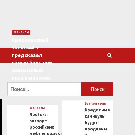
Финансы
Американский
экономист
предсказал
самый большой
финансовый
крах в мировой
истории
Найти:
0
Бухгалтерия
Финансы
Кредитные
Reuters:
каникулы
экспорт
будут
российских
продлены
нефтепродуктов