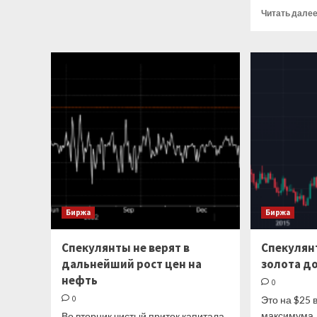
о
Читать дале
Аналитики
ждут
укрепления
рубля
Биржа
Биржа
Спекулянты не верят в
Спекулянт
дальнейший рост цен на
золота до
нефть
0
0
Это на $25 
максимума,
Во вторник чистый приток капитала