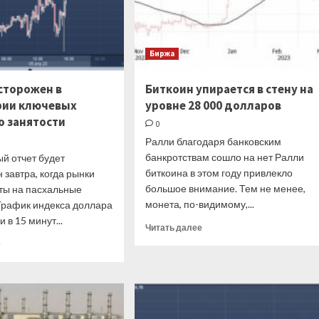
трлн
Биржа
сторожен в
Биткоин упирается в стену на
рии ключевых
уровне 28 000 долларов
о занятости
0
Ралли благодаря банковским
банкротствам сошло на нет Ралли
й отчет будет
биткоина в этом году привлекло
 завтра, когда рынки
большое внимание. Тем не менее,
ыты на пасхальные
монета, по-видимому,...
рафик индекса доллара
 в 15 минут...
Прочитать
Читать далее
больше
Прочитать
е
о
больше
Биткоин
о
упирается
Доллар
в
осторожен
стену
в