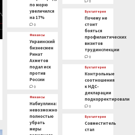
0
по морю
увеличился
Бухгалтерия
на 17%
Почему не
стоит
0
бояться
Финансы
профилактических
Украинский
визитов
бизнесмен
трудинспекции
Ринат
0
Ахметов
подал иск
Бухгалтерия
против
Контрольные
России
соотношения
к НДС-
0
декларации
Финансы
подкорректировали
Набиуллина:
0
невозможно
полностью
Бухгалтерия
убрать
Совместитель
меры
стал