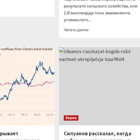
результате сельского хозяйства, или
Прочитать
е
2,8 миллиарда тонн эквивалента
больше
углекислого...
о
Эксперт
Прочитать
Читать далее
утверждает,
больше
что
о
падение
Борьба
курса
с
доллара
коровьей
еще
отрыжкой,
только
оказывается,
впереди
прибыльный,
популярный
и
очень
актуальный
в
повестке
Биржа
ESG
бизнес
крывает
Силуанов рассказал, когда