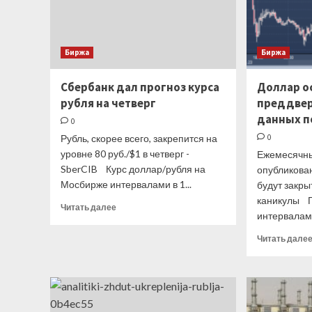
высокого
уровня
Биржа
Биржа
Сбербанк дал прогноз курса
Доллар о
рубля на четверг
преддве
данных п
0
Рубль, скорее всего, закрепится на
0
уровне 80 руб./$1 в четверг -
Ежемесячны
SberCIB Курс доллар/рубля на
опубликован
Мосбирже интервалами в 1...
будут закр
каникулы Г
Прочитать
Читать далее
интервалами
больше
о
Читать дале
Сбербанк
дал
прогноз
курса
рубля
на