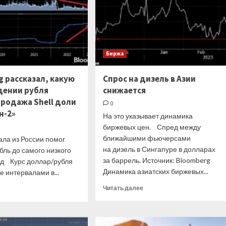
Биржа
g рассказал, какую
Спрос на дизель в Азии
адении рубля
снижается
продажа Shell доли
0
н-2»
На это указывает динамика
биржевых цен. Спред между
ближайшими фьючерсами
ала из России помог
на дизель в Сингапуре в долларах
бль до самого низкого
за баррель. Источник: Bloomberg
год Курс доллар/рубля
Динамика азиатских биржевых...
 интервалами в...
Прочитать
Прочитать
Читать далее
е
больше
больше
о
о
Спрос
Bloomberg
на
рассказал,