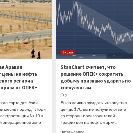
на
преддверии
уровне
ключевых
28
данных
000
по
долларов
занятости
Биржа
ая Аравия
StanChart считает, что
 цены на нефть
решение ОПЕК+ сократить
евого региона
добычу призвано ударить по
рприза от ОПЕК+
спекулянтам
0
ого сорта для Азии
Было наивно ожидать, что опустив
тий месяц подряд. Люди
цен до $70, вы не получите ответа
электростанции № 10 в
со стороны производителей.
й операционной зоне
График цен на нефть марки...
..
Прочитать
Читать далее