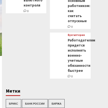
валютного
основным
контроля
работником:
как
0
считать
отпускные
0
Бухгалтерия
Работодателям
придется
исполнять
военно-
учетные
обязанности
быстрее
0
Метки
БРИКС
БАНК РОССИИ
БИРЖА