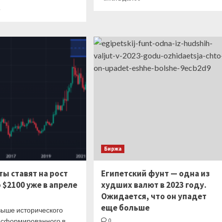
больше
Прочитать
е
о
больше
StanChart
о
считает,
Саудовская
что
Аравия
решение
повышает
ОПЕК+
цены
сократить
на
добычу
нефть
призвано
для
ударить
ключевого
по
региона
спекулянтам
после
сюрприза
от
ОПЕК+
Биржа
ы ставят на рост
Египетский фунт — одна из
 $2100 уже в апреле
худших валют в 2023 году.
Ожидается, что он упадет
еще больше
выше исторического
 сформированного в
0