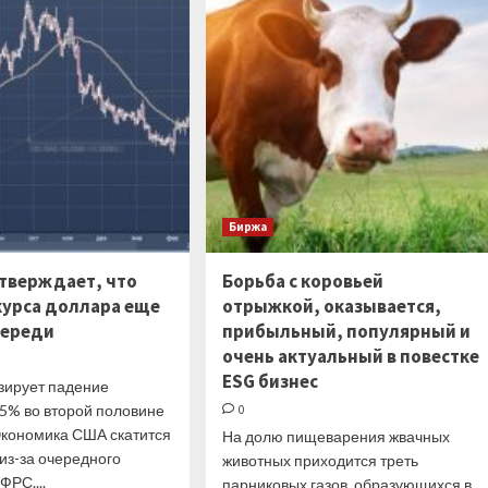
дизель
какую
в
роль
Азии
в
снижается
падении
рубля
сыграла
продажа
Shell
доли
в
«Сахалин-2»
Биржа
утверждает, что
Борьба с коровьей
курса доллара еще
отрыжкой, оказывается,
переди
прибыльный, популярный и
очень актуальный в повестке
ESG бизнес
зирует падение
 5% во второй половине
0
 Экономика США скатится
На долю пищеварения жвачных
из-за очередного
животных приходится треть
РС....
парниковых газов, образующихся в