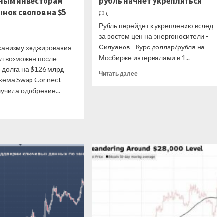
ным инвесторам
рубль начнет укрепляться
ынок свопов на $5
0
Рубль перейдет к укреплению вслед
за ростом цен на энергоносители -
Силуанов Курс доллар/рубля на
еханизму хеджирования
Мосбирже интервалами в 1...
ал возможен после
 долга на $126 млрд
Прочитать
Читать далее
схема Swap Connect
больше
учила одобрение...
о
Силуанов
Прочитать
е
рассказал,
больше
когда
о
рубль
Китай
начнет
открывает
укрепляться
иностранным
инвесторам
путь
на
рынок
свопов
на
$5