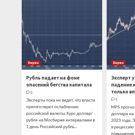
состоянии
легкой
паники
ворвался
в
тройку
худших
валют
года
Биржа
Биржа
Рубль падает на фоне
Эксперт 
опасений бегства капитала
падение 
только в
0
Эксперты пока не видят, что власти
0
препятствуют ослаблению
MPS прогно
российской валюты. Курс доллар/
доллара на
рубля на Мосбирже интервалами в
2023 года.
1 день Российский рубль...
в рецессию 
повышения Ф